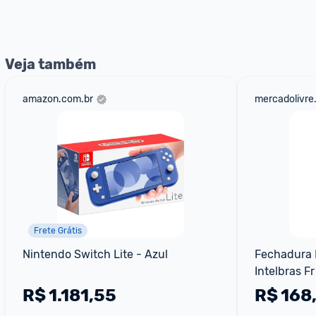
nossos Admins marcando 
@admin
 em um comentário ou
Veja também
amazon.com.br
mercadolivre
Frete Grátis
Nintendo Switch Lite - Azul
Fechadura D
Intelbras Fr
R$
1.181,55
R$
168