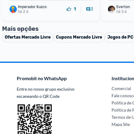
Imperador Kuzco
Everton
3
1
há 2 d
há 3 d
Mais opções
Ofertas
Mercado Livre
Cupons
Mercado Livre
Jogos de PC
Promobit no WhatsApp
Institucion
Comercial
Entre no nosso grupo exclusivo 
Fale conosc
escaneando o QR Code
Política de
Política de 
Termos de 
Mapa Site