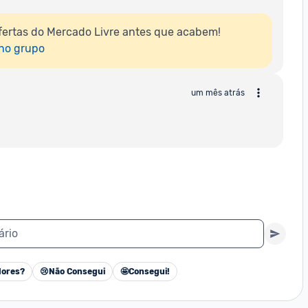
ertas do Mercado Livre antes que acabem!

 no grupo
um mês atrás
ário
ores?
😢
Não Consegui
🤩
Consegui!
Cancelar