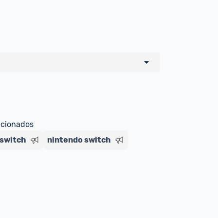
o de todos os sellers e lojas que são 
 por um marketplace, nós indicamos no 
e sinalizamos através da tag 
ecionados
 switch
nintendo switch
Livre , você pode ser redirecionado(a) 
ado Livre). Por isso, fique atento e 
ndo o produto 
é o mesmo indicado na 
rcadoLíder Platinum.
ade para tirar dúvidas ou acionar os 