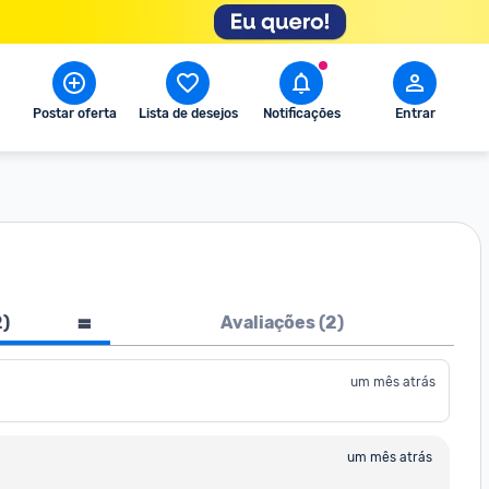
Postar oferta
Lista de desejos
Notificações
Entrar
2
)
Avaliações (
2
)
um mês atrás
um mês atrás