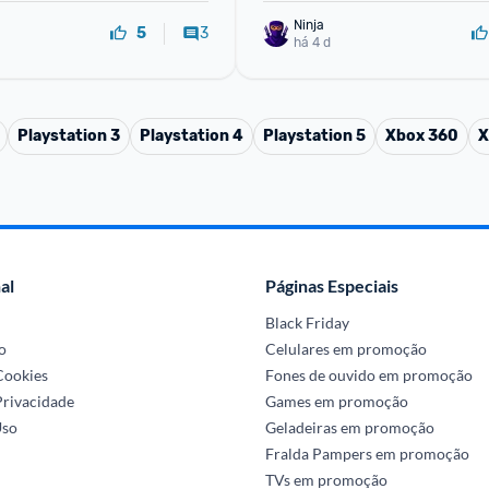
Ninja 
3
5
há 4 d
Playstation 3
Playstation 4
Playstation 5
Xbox 360
X
al
Páginas Especiais
Black Friday
o
Celulares em promoção
 Cookies
Fones de ouvido em promoção
Privacidade
Games em promoção
Uso
Geladeiras em promoção
Fralda Pampers em promoção
TVs em promoção