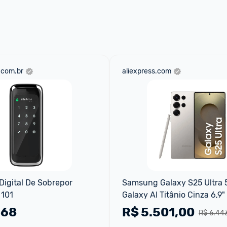
 através do 
Fale com o Promobit.
.com.br
aliexpress.com
igital De Sobrepor 
Samsung Galaxy S25 Ultra 
 101
Galaxy AI Titânio Cinza 6,9"
RAM Câm Quádrupla 
,68
R$
5.501,00
R$ 6.44
200+50+10+50MP Bateria