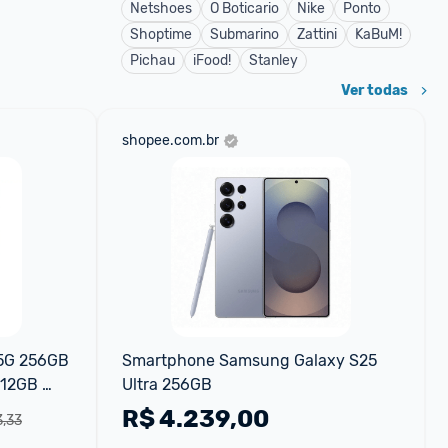
Netshoes
O Boticario
Nike
Ponto
Shoptime
Submarino
Zattini
KaBuM!
Pichau
iFood!
Stanley
Ver todas
shopee.com.br
5G 256GB 
Smartphone Samsung Galaxy S25 
 12GB 
Ultra 256GB
R$
4.239,00
3,33
 5000mAh