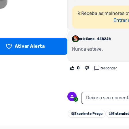
📱Receba as melhores of
Entrar
cristiano_448226
Ativar Alerta
Nunca esteve.
0
Responder
Deixe o seu coment
0
🚀
Excelente Preço
🧐
Entended