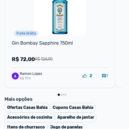
Frete Grátis
Gin Bombay Sapphire 750ml
Jo
Sm
R$
72,00
R
R$ 126,90
Ramon Lopes
1
2
há 11 h
Mais opções
Ofertas
Casas Bahia
Cupons
Casas Bahia
Acessórios de cozinha
Aparelho de jantar
Itens de churrasco
Jogo de panelas