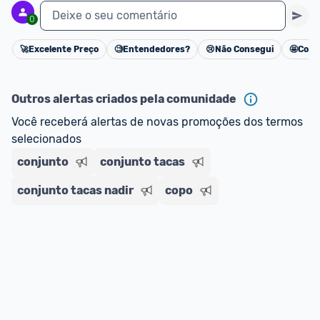
Deixe o seu comentário
0
🚀
Excelente Preço
🧐
Entendedores?
😢
Não Consegui
🤩
Cons
Cancelar
Outros alertas criados pela comunidade
Você receberá alertas de novas promoções dos termos 
selecionados
conjunto
conjunto tacas
conjunto tacas nadir
copo