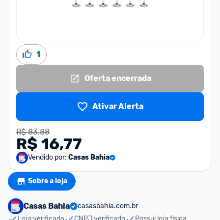
1
Oferta encerrada
Ativar Alerta
R$ 83,88
R$ 16,77
Vendido por:
Casas Bahia
Sobre a loja
Casas Bahia
casasbahia.com.br
Loja verificada
CNPJ verificado
Possui loja física