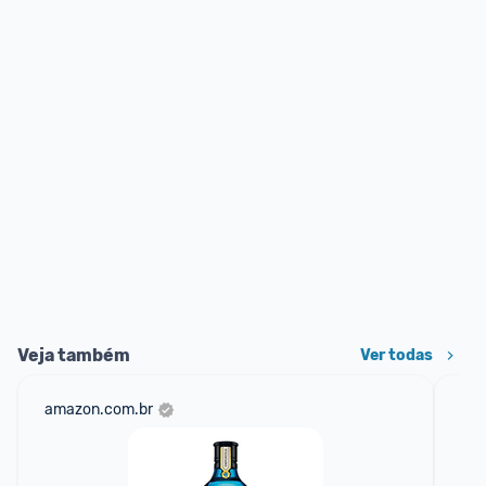
Veja também
Ver todas
amazon.com.br
mer