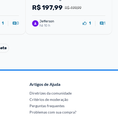
Team Unissex
R$
197,99
R$ 499,99
Jefferson
0
1
1
1
há 10 h
ete
Artigos de Ajuda
Diretrizes da comunidade
Critérios de moderação
Perguntas frequentes
Problemas com sua compra?