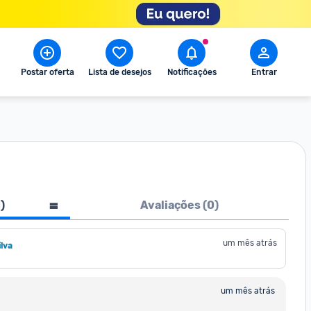
Postar oferta
Lista de desejos
Notificações
Entrar
1
)
Avaliações (
0
)
um mês atrás
lva
um mês atrás