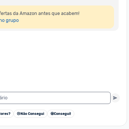
fertas da Amazon antes que acabem!

 no grupo
ário
ores?
😢
Não Consegui
🤩
Consegui!
Cancelar