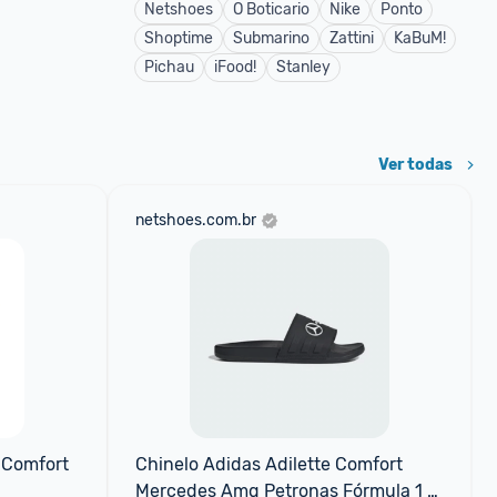
Netshoes
O Boticario
Nike
Ponto
Shoptime
Submarino
Zattini
KaBuM!
Pichau
iFood!
Stanley
Ver todas
netshoes.com.br
 Comfort
Chinelo Adidas Adilette Comfort 
Mercedes Amg Petronas Fórmula 1 