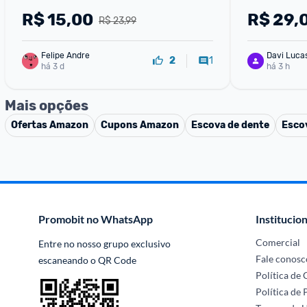
R$
15,00
R$
29,
R$ 23,99
Felipe Andre
Davi Luca
1
2
há 3 d
há 3 h
Mais opções
Ofertas
Amazon
Cupons
Amazon
Escova de dente
Escov
Promobit no WhatsApp
Institucion
Comercial
Entre no nosso grupo exclusivo 
Fale conosc
escaneando o QR Code
Política de
Política de 