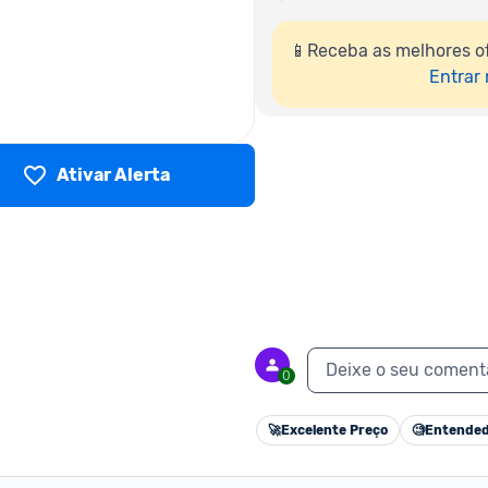
📱Receba as melhores o
Entrar
Ativar Alerta
Deixe o seu coment
0
🚀
Excelente Preço
🧐
Entended