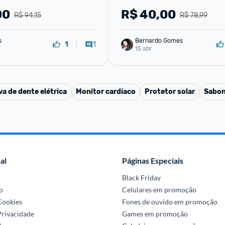
00
R$
40,00
R$ 94,15
R$ 78,99
s
Bernardo Gomes
1
1
15 abr
a de dente elétrica
Monitor cardíaco
Protetor solar
Sabon
al
Páginas Especiais
Black Friday
o
Celulares em promoção
 Cookies
Fones de ouvido em promoção
Privacidade
Games em promoção