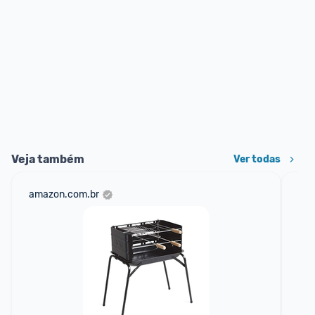
Veja também
Ver todas
amazon.com.br
sho