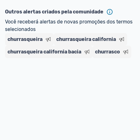
ou MercadoLíder Platinum.
Outros alertas criados pela comunidade
E lembre-se:
 você sempre pode contar ajuda da 
Você receberá alertas de novas promoções dos termos 
comunidade para tirar dúvidas ou acionar os 
selecionados
nossos Admins marcando 
@admin
 em um 
comentário ou através do 
Fale com o Promobit.
churrasqueira
churrasqueira california
churrasqueira california bacia
churrasco