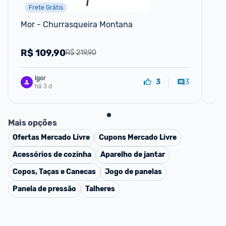
Frete Grátis
Mor - Churrasqueira Montana
Ch
De
R$
109,90
R
R$ 219,90
Igor
3
3
há 3 d
Mais opções
Ofertas
Mercado Livre
Cupons
Mercado Livre
Acessórios de cozinha
Aparelho de jantar
Copos, Taças e Canecas
Jogo de panelas
Panela de pressão
Talheres