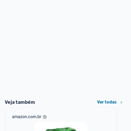
Veja também
Ver todas
amazon.com.br
sho