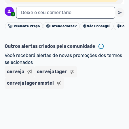
Deixe o seu comentário
0
🚀
Excelente Preço
🧐
Entendedores?
😢
Não Consegui
🤩
Cons
Cancelar
Outros alertas criados pela comunidade
Você receberá alertas de novas promoções dos termos 
selecionados
cerveja
cerveja lager
cerveja lager amstel