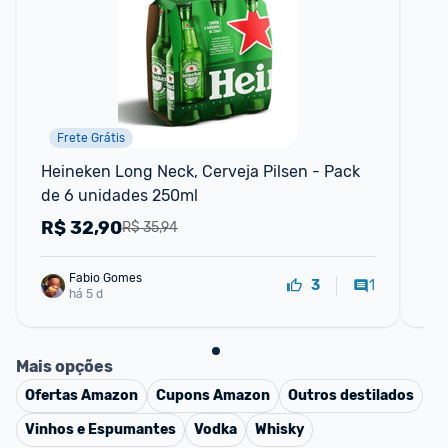
Frete Grátis
Heineken Long Neck, Cerveja Pilsen - Pack 
Wh
de 6 unidades 250ml
Ml
R$
32,90
R
R$ 35,94
Fabio Gomes
1
3
há 5 d
Mais opções
Ofertas
Amazon
Cupons
Amazon
Outros destilados
Vinhos e Espumantes
Vodka
Whisky