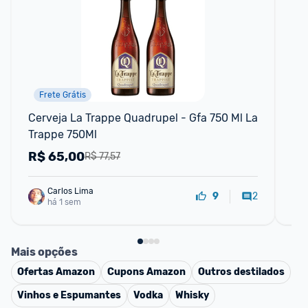
Frete Grátis
Cerveja La Trappe Quadrupel - Gfa 750 Ml La 
Vin
Trappe 750Ml
Re
R$
65,00
R
R$ 77,57
Carlos Lima
2
9
há 1 sem
Mais opções
Ofertas
Amazon
Cupons
Amazon
Outros destilados
Vinhos e Espumantes
Vodka
Whisky