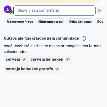
Deixe o seu comentário
0
🚀
Excelente Preço
🧐
Entendedores?
😢
Não Consegui
🤩
Cons
Cancelar
Outros alertas criados pela comunidade
Você receberá alertas de novas promoções dos termos 
selecionados
cerveja
cerveja heineken
cerveja heineken garrafa