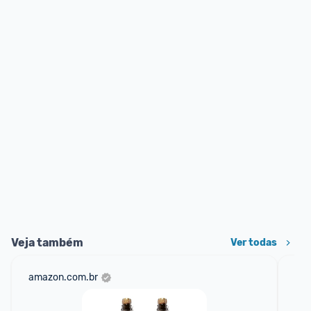
Veja também
Ver todas
amazon.com.br
mer