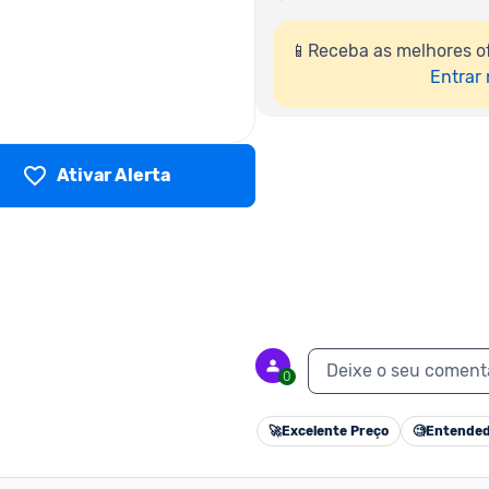
📱Receba as melhores o
Entrar
Ativar Alerta
Deixe o seu coment
0
🚀
Excelente Preço
🧐
Entended