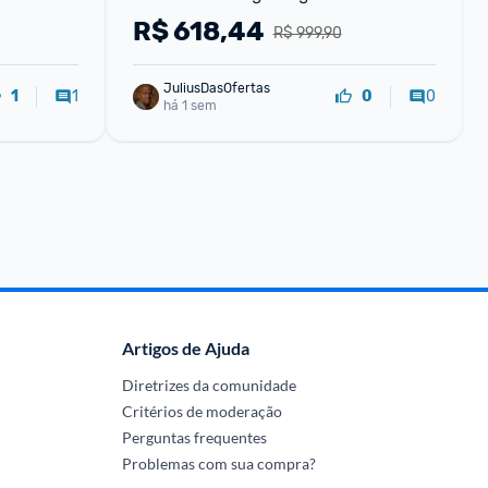
R$
618,44
R$ 999,90
JuliusDasOfertas
1
0
1
0
há 1 sem
Artigos de Ajuda
Diretrizes da comunidade
Critérios de moderação
Perguntas frequentes
Problemas com sua compra?