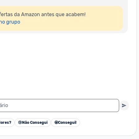
fertas da Amazon antes que acabem!

 no grupo
ário
ores?
😢
Não Consegui
🤩
Consegui!
Cancelar