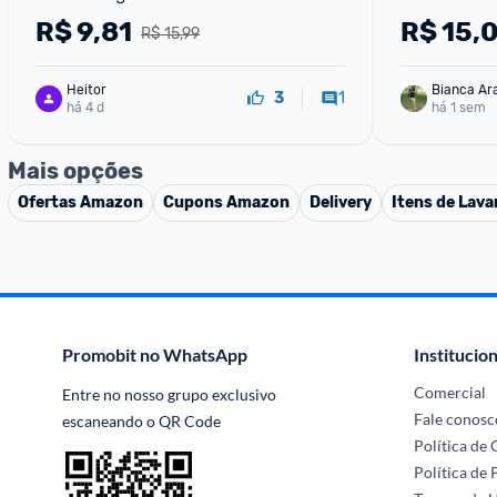
R$
9,81
R$
15,
R$ 15,99
Heitor
Bianca Ar
1
3
há 4 d
há 1 sem
Mais opções
Ofertas
Amazon
Cupons
Amazon
Delivery
Itens de Lava
Promobit no WhatsApp
Institucion
Comercial
Entre no nosso grupo exclusivo 
Fale conosc
escaneando o QR Code
Política de
Política de 