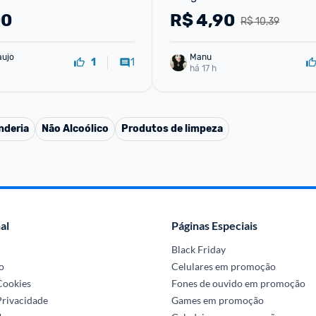
00
R$
4,90
R$ 10,39
aujo
Manu
1
1
há 17 h
nderia
Não Alcoólico
Produtos de limpeza
al
Páginas Especiais
Black Friday
o
Celulares em promoção
 Cookies
Fones de ouvido em promoção
Privacidade
Games em promoção