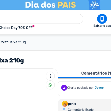
Baixar o app
Choice Day 70% OFF
Kitkat Caixa 210g
ixa 210g
Comentários (
Oferta postada por
Joyce
genio
Comentário fixado