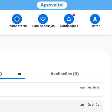
Postar oferta
Lista de desejos
Notificações
Entrar
1
)
Avaliações (
0
)
um mês atrás
um mês atrás