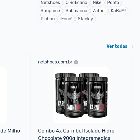
Netshoes
O Boticario
Nike
Ponto
Shoptime
Submarino
Zattini
KaBuM!
Pichau
iFood!
Stanley
Ver todas
netshoes.com.br
de Milho 
Combo 4x Carnibol Isolado Hidro 
Chocolate 900g Integramedica