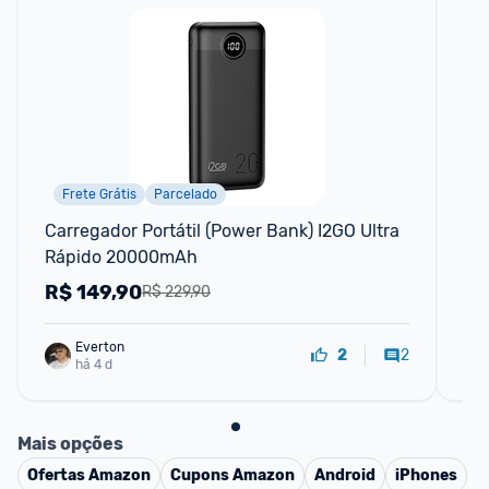
Frete Grátis
Parcelado
Carregador Portátil (Power Bank) I2GO Ultra 
Ca
Rápido 20000mAh
45
R$
149,90
R
R$ 229,90
Everton
2
2
há 4 d
Mais opções
Ofertas
Amazon
Cupons
Amazon
Android
iPhones