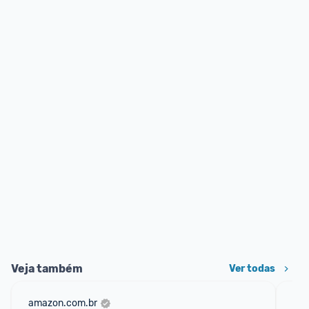
Veja também
Ver todas
amazon.com.br
sho