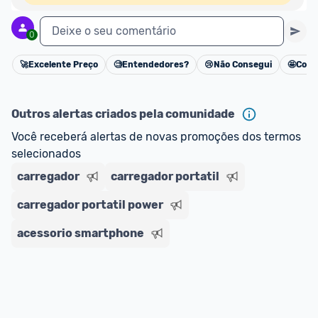
Deixe o seu comentário
0
🚀
Excelente Preço
🧐
Entendedores?
😢
Não Consegui
🤩
Cons
Cancelar
Outros alertas criados pela comunidade
Você receberá alertas de novas promoções dos termos 
selecionados
carregador
carregador portatil
carregador portatil power
acessorio smartphone