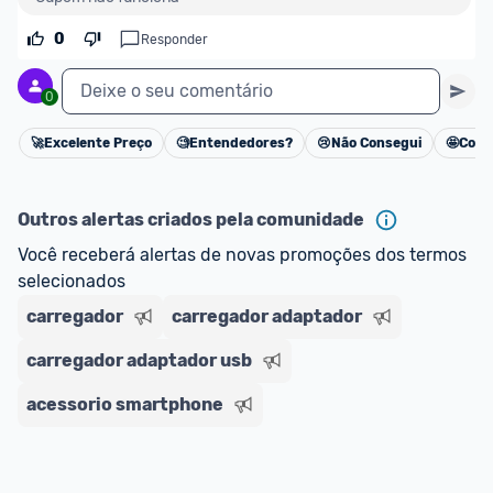
oferta do Promobit
, ou de um vendedor 
Oficial 
0
Responder
ou MercadoLíder Platinum.
Deixe o seu comentário
0
E lembre-se:
 você sempre pode contar ajuda da 
comunidade para tirar dúvidas ou acionar os 
🚀
Excelente Preço
🧐
Entendedores?
😢
Não Consegui
🤩
Cons
Cancelar
nossos Admins marcando 
@admin
 em um 
comentário ou através do 
Fale com o Promobit.
Outros alertas criados pela comunidade
Você receberá alertas de novas promoções dos termos 
selecionados
carregador
carregador adaptador
carregador adaptador usb
acessorio smartphone