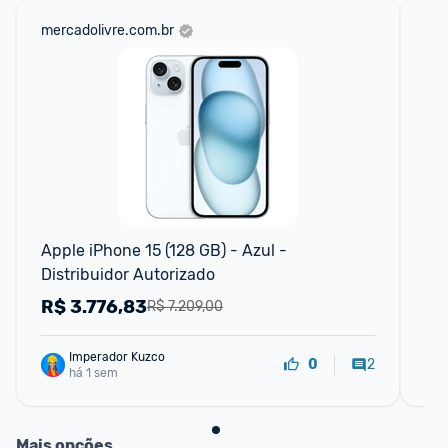
mercadolivre.com.br
ali
T
Apple iPhone 15 (128 GB) - Azul - 
Ba
Distribuidor Autorizado
1 2
Ap
R$
3.776,83
R
R$ 7.209,00
Imperador Kuzco
2
0
há 1 sem
Mais opções