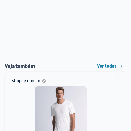
Veja também
Ver todas
shopee.com.br
mer