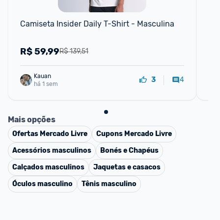
Camiseta Insider Daily T-Shirt - Masculina
Cam
R$
59,99
R
R$ 139,51
Kauan
4
3
há 1 sem
Mais opções
Ofertas
Mercado Livre
Cupons
Mercado Livre
Acessórios masculinos
Bonés e Chapéus
Calçados masculinos
Jaquetas e casacos
Óculos masculino
Tênis masculino