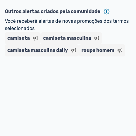
ou MercadoLíder Platinum.
Outros alertas criados pela comunidade
E lembre-se:
 você sempre pode contar ajuda da 
Você receberá alertas de novas promoções dos termos 
comunidade para tirar dúvidas ou acionar os 
selecionados
nossos Admins marcando 
@admin
 em um 
comentário ou através do 
Fale com o Promobit.
camiseta
camiseta masculina
camiseta masculina daily
roupa homem