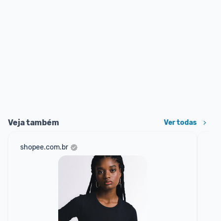
Veja também
Ver todas
shopee.com.br
mer