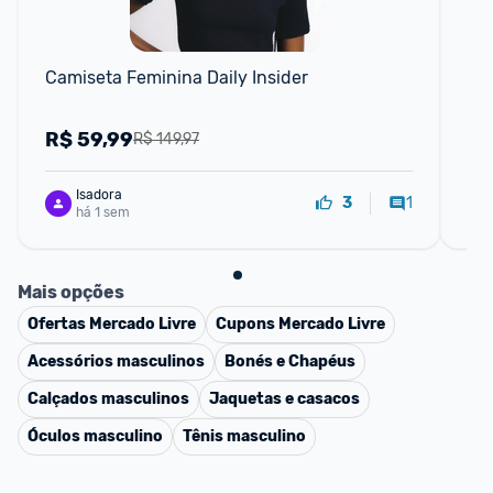
Camiseta Feminina Daily Insider
Ca
R$
59,99
R
R$ 149,97
Isadora
1
3
há 1 sem
Mais opções
Ofertas
Mercado Livre
Cupons
Mercado Livre
Acessórios masculinos
Bonés e Chapéus
Calçados masculinos
Jaquetas e casacos
Óculos masculino
Tênis masculino