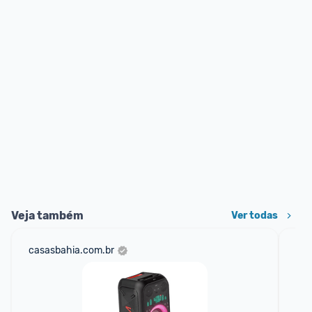
Veja também
Ver todas
casasbahia.com.br
mer