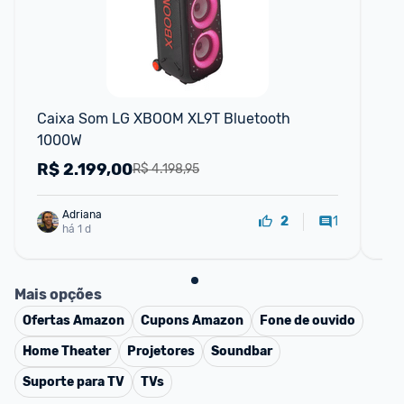
Caixa Som LG XBOOM XL9T Bluetooth 
Ca
1000W
R$
2.199,00
R
R$ 4.198,95
Adriana
1
2
há 1 d
Mais opções
Ofertas
Amazon
Cupons
Amazon
Fone de ouvido
Home Theater
Projetores
Soundbar
Suporte para TV
TVs