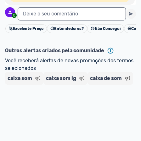
Deixe o seu comentário
0
🚀
Excelente Preço
🧐
Entendedores?
😢
Não Consegui
🤩
Cons
Cancelar
Outros alertas criados pela comunidade
Você receberá alertas de novas promoções dos termos 
selecionados
caixa som
caixa som lg
caixa de som