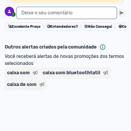
Deixe o seu comentário
0
🚀
Excelente Preço
🧐
Entendedores?
😢
Não Consegui
🤩
Cons
Cancelar
Outros alertas criados pela comunidade
Você receberá alertas de novas promoções dos termos 
selecionados
caixa som
caixa som bluetoothtatil
caixa de som