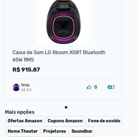
Caixa de Som LG Xboom XG8T Bluetooth 
Ca
60W RMS
Bl
R$
915,87
R
Ninja 
3
0
há 2 h
Mais opções
Ofertas
Amazon
Cupons
Amazon
Fone de ouvido
Home Theater
Projetores
Soundbar