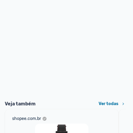
Veja também
Ver todas
shopee.com.br
net