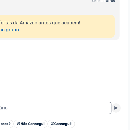
um mês atrás
fertas da Amazon antes que acabem!

 no grupo
ário
ores?
😢
Não Consegui
🤩
Consegui!
Cancelar