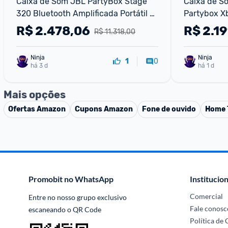
Caixa de Som JBL PartyBox Stage 
Caixa de So
320 Bluetooth Amplificada Portátil 
Partybox Xb
240W USB - Bivolt
com Bluetoo
R$
2.478,06
R$
2.19
R$ 11.318,00
Display
Ninja 
Ninja 
0
1
há 3 d
há 1 d
Mais opções
Ofertas
Amazon
Cupons
Amazon
Fone de ouvido
Home 
Promobit no WhatsApp
Institucion
Comercial
Entre no nosso grupo exclusivo 
Fale conosc
escaneando o QR Code
Política de