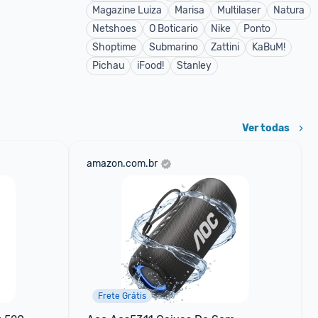
Magazine Luiza
Marisa
Multilaser
Natura
Netshoes
O Boticario
Nike
Ponto
Shoptime
Submarino
Zattini
KaBuM!
Pichau
iFood!
Stanley
Ver todas
amazon.com.br
Frete Grátis