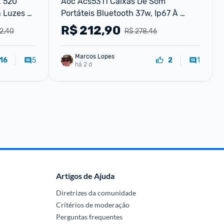
 520 
Aoc Acs5311 Caixas De Som 
 Luzes 
Portáteis Bluetooth 37w, Ip67 À 
Prova D'água | Múltiplas Luzes Rgb, 
R$
212,90
2,40
R$ 278,46
Som Potente, Graves Profundos, 12h 
De Reprodução,
Marcos Lopes
5
1
16
2
há 2 d
Artigos de Ajuda
Diretrizes da comunidade
Critérios de moderação
Perguntas frequentes