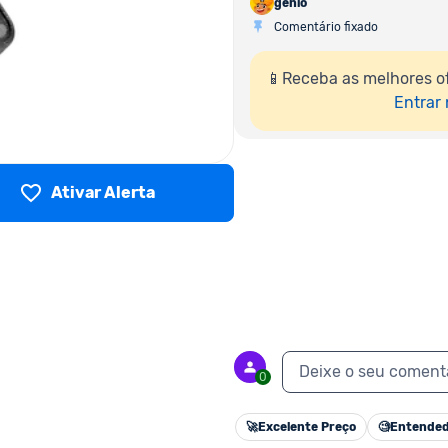
genio
Comentário fixado
📱Receba as melhores o
Entrar
Ativar Alerta
Deixe o seu coment
0
🚀
Excelente Preço
🧐
Entended