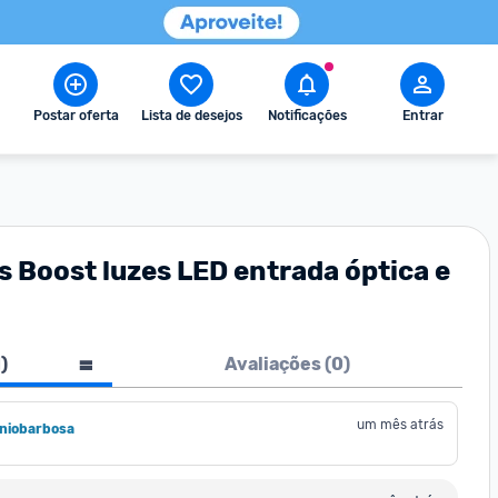
Postar oferta
Lista de desejos
Notificações
Entrar
 Boost luzes LED entrada óptica e
1
)
Avaliações (
0
)
um mês atrás
oniobarbosa