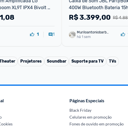
m Amplificada LG 
Caixa de Som JBL PartyBox
oom XL9T IPX4 Bivolt 
400W Bluetooth Bateria 15h
th Ala de transporte e 
RGB
1,08
R$
3.399,00
R$ 4.88
Muriloantoniobarbo
1
1
sa
há 1 sem
Theater
Projetores
Soundbar
Suporte para TV
TVs
al
Páginas Especiais
Black Friday
o
Celulares em promoção
 Cookies
Fones de ouvido em promoção