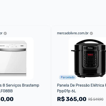
 através do 
Fale com o Promobit.
br
mercadolivre.com.br
Parcelado
 8 Serviços Brastemp 
Panela De Pressão Elétrica P
BLF08BB
Ppp01p 6L
40,00
R$
365,00
R$ 549,90