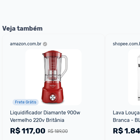
nossos Admins marcando 
@admin
 em um comentário ou
Veja também
amazon.com.br
shopee.com.
Frete Grátis
Liquidificador Diamante 900w 
Lava Louças
Vermelho 220v Britânia
Branca - 
R$
117,00
R$
1.8
R$ 189,00