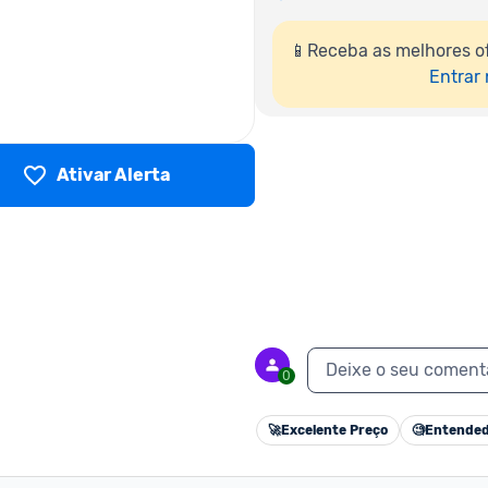
📱Receba as melhores of
Entrar
Ativar Alerta
Deixe o seu coment
0
🚀
Excelente Preço
🧐
Entended