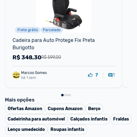
Frete grátis
Parcelado
F
Cadeira para Auto Protege Fix Preta 
Cad
Burigotto
Co
R$
348,30
R
R$ 599,00
Marcos Gomes
1
7
há 1 sem
Mais opções
Ofertas
Amazon
Cupons
Amazon
Berço
Cadeirinha para automóvel
Calçados infantis
Fraldas
Lenço umedecido
Roupas infantis