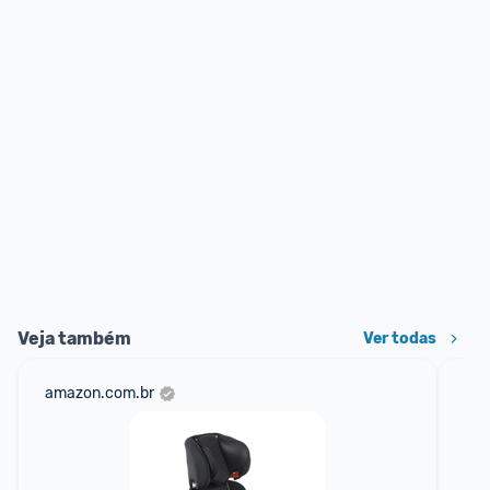
Veja também
Ver todas
amazon.com.br
sho