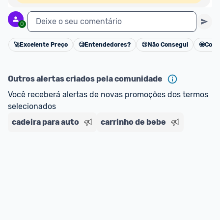
Deixe o seu comentário
0
🚀
Excelente Preço
🧐
Entendedores?
😢
Não Consegui
🤩
Cons
Cancelar
Outros alertas criados pela comunidade
Você receberá alertas de novas promoções dos termos 
selecionados
cadeira para auto
carrinho de bebe