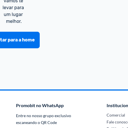
vamos te 
levar para 
um lugar 
melhor.
tar para a home
Promobit no WhatsApp
Institucion
Comercial
Entre no nosso grupo exclusivo 
Fale conosc
escaneando o QR Code