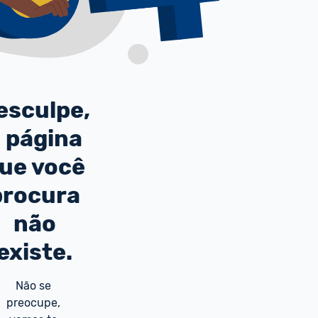
esculpe,
 página
ue você
procura
não
existe.
Não se 
preocupe, 