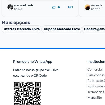
150kg Sens
maria eduarda
Amanda
1
4
há 6 d
há 12 h
Mais opções
Ofertas
Mercado Livre
Cupons
Mercado Livre
Cadeira gam
Promobit no WhatsApp
Institucion
Comercial
Entre no nosso grupo exclusivo 
Fale conosc
escaneando o QR Code
Política de
Política de 
Termos de 
Mapa Site