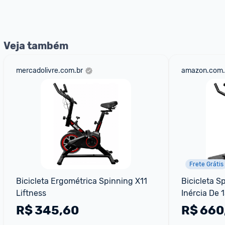
nossos Admins marcando 
@admin
 em um comentário ou
Veja também
mercadolivre.com.br
amazon.com.
Frete Grátis
Bicicleta Ergométrica Spinning X11 
Bicicleta S
Liftness
Inércia De 1
Spinning Pe
R$
345,60
R$
660
Ciclismo In