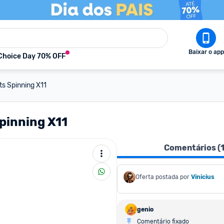
Baixar o app
Choice Day 70% OFF
ts Spinning X11
Spinning X11
Comentários (
Oferta postada por
Vinicius
genio
Comentário fixado