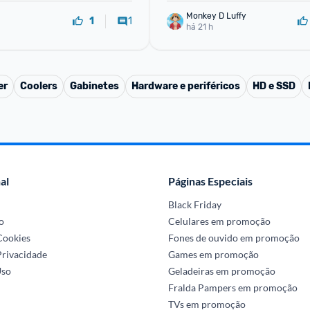
or Ca
Monkey D Luffy
1
1
há 21 h
er
Coolers
Gabinetes
Hardware e periféricos
HD e SSD
al
Páginas Especiais
Black Friday
o
Celulares em promoção
 Cookies
Fones de ouvido em promoção
Privacidade
Games em promoção
Uso
Geladeiras em promoção
Fralda Pampers em promoção
TVs em promoção