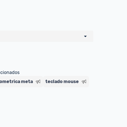
o de todos os sellers e lojas que são 
 por um marketplace, nós indicamos no 
e sinalizamos através da tag 
ecionados
gometrica meta
teclado mouse
Livre , você pode ser redirecionado(a) 
ado Livre). Por isso, fique atento e 
ndo o produto 
é o mesmo indicado na 
rcadoLíder Platinum.
ade para tirar dúvidas ou acionar os 