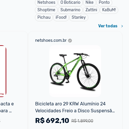
Netshoes
O Boticario
Nike
Ponto
Shoptime
Submarino
Zattini
KaBuM!
Pichau
iFood!
Stanley
Ver todas
netshoes.com.br
acta e 
Bicicleta aro 29 KRW Alumínio 24 
ara 
Velocidades Freio a Disco Suspensão 
dianteira Mountain Bike KR1
R$
692,10
3
R$ 1.899,00