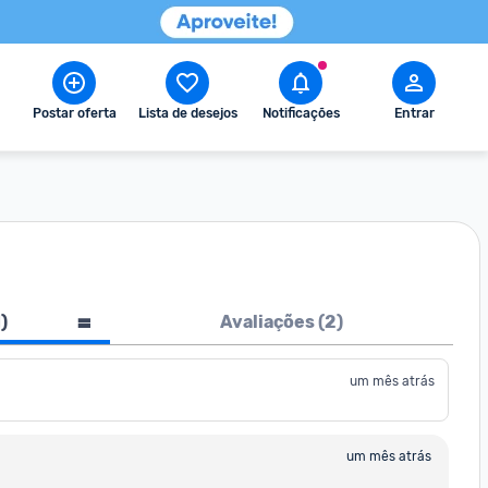
Postar oferta
Lista de desejos
Notificações
Entrar
1
)
Avaliações (
2
)
um mês atrás
um mês atrás