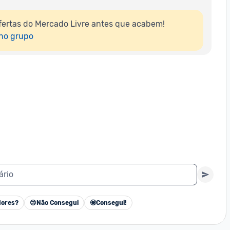
ertas do Mercado Livre antes que acabem!

 no grupo
ário
ores?
😢
Não Consegui
🤩
Consegui!
Cancelar