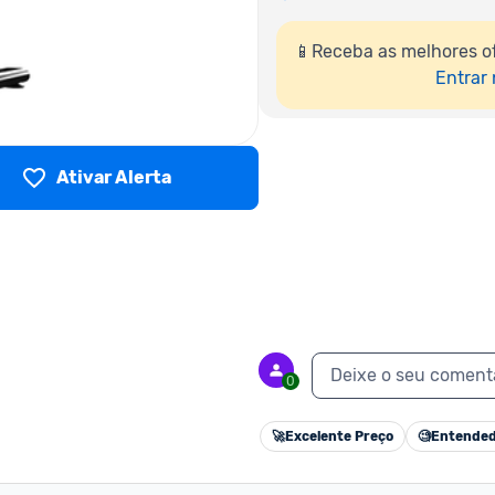
📱Receba as melhores of
Entrar
Ativar Alerta
Deixe o seu coment
0
🚀
Excelente Preço
🧐
Entended