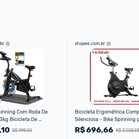
 através do 
Fale com o Promobit.
br
shopee.com.br
pinning Com Roda De 
Bicicleta Ergométrica Comp
3kg Bicicleta De 
Silenciosa - Bike Spinning p
rsonalizada, Bicicleta De 
Apartamento 150kg
,10
R$
696,66
R$ 999,00
R$ 3.025,9
door Para Fitness Suporta 