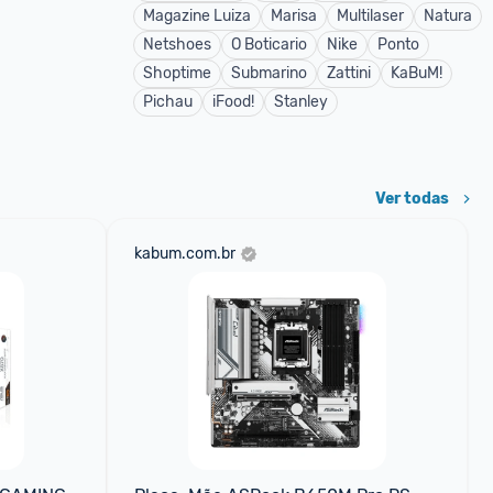
Magazine Luiza
Marisa
Multilaser
Natura
Netshoes
O Boticario
Nike
Ponto
Shoptime
Submarino
Zattini
KaBuM!
Pichau
iFood!
Stanley
Ver todas
kabum.com.br