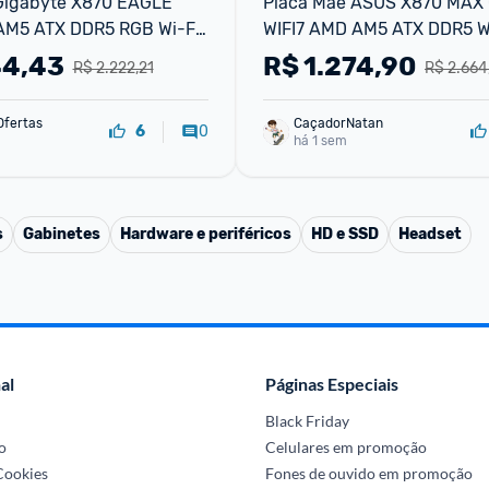
Gigabyte X870 EAGLE 
Placa Mãe ASUS X870 MAX 
AM5 ATX DDR5 RGB Wi-Fi 
WIFI7 AMD AM5 ATX DDR5 Wi-
870 EAGLE WIFI7
Bluetooth Preto - X870 MA
44,43
R$
1.274,90
R$ 2.222,21
R$ 2.664
WIFI7
Ofertas
CaçadorNatan
0
6
há 1 sem
s
Gabinetes
Hardware e periféricos
HD e SSD
Headset
al
Páginas Especiais
Black Friday
o
Celulares em promoção
 Cookies
Fones de ouvido em promoção