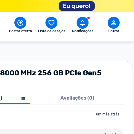
Postar oferta
Lista de desejos
Notificações
Entrar
 8000 MHz 256 GB PCIe Gen5
1
)
Avaliações (
0
)
um mês atrás