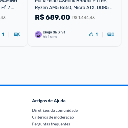
GAMING 
Placa-Mãe ASRock B650M Pro RS, 
fi 7 
Ryzen AM5 B650, Micro ATX, DDR5 
X GAMING 
90-MXBLP0-A0UAYZ
R$
689,00
,43
R$ 1.444,43
Diogo da Silva
0
0
1
1
há 1 sem
Artigos de Ajuda
Diretrizes da comunidade
Critérios de moderação
Perguntas frequentes