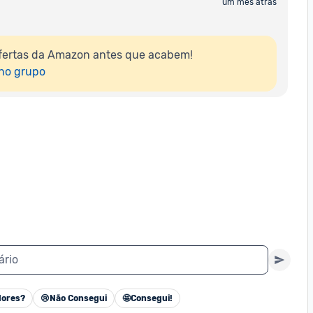
um mês atrás
fertas da Amazon antes que acabem!

 no grupo
ário
ores?
😢
Não Consegui
🤩
Consegui!
Cancelar