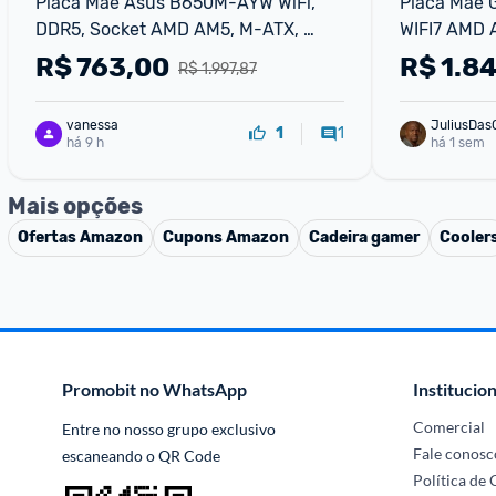
Placa Mãe Asus B650M-AYW WiFi, 
Placa Mãe 
DDR5, Socket AMD AM5, M-ATX, 
WIFI7 AMD 
Chipset AMD B650 B650M-AYW-WIFI
7 tooth - X
R$
763,00
R$
1.8
R$ 1.997,87
vanessa
JuliusDas
1
1
há 9 h
há 1 sem
Mais opções
Ofertas
Amazon
Cupons
Amazon
Cadeira gamer
Cooler
Promobit no WhatsApp
Institucion
Comercial
Entre no nosso grupo exclusivo 
Fale conosc
escaneando o QR Code
Política de