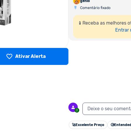
genio
Comentário fixado
📱Receba as melhores o
Entrar
Ativar Alerta
Deixe o seu coment
0
🚀
Excelente Preço
🧐
Entended