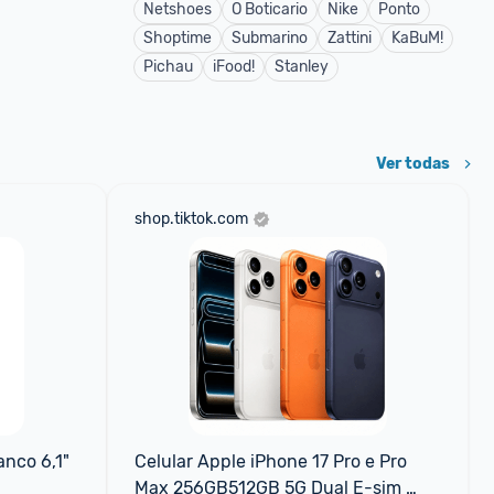
Netshoes
O Boticario
Nike
Ponto
Shoptime
Submarino
Zattini
KaBuM!
Pichau
iFood!
Stanley
Ver todas
shop.tiktok.com
nco 6,1" 
Celular Apple iPhone 17 Pro e Pro 
Max 256GB512GB 5G Dual E-sim 