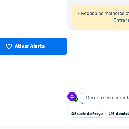
📱Receba as melhores o
Entrar
Ativar Alerta
Deixe o seu coment
0
🚀
Excelente Preço
🧐
Entended