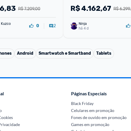
76,83
R$
4.162,67
R$ 7.209,00
R$ 6.299
 Kuzco
Ninja 
2
0
há 4 d
phones
Android
Smartwatch e Smartband
Tablets
al
Páginas Especiais
Black Friday
o
Celulares em promoção
 Cookies
Fones de ouvido em promoção
Privacidade
Games em promoção