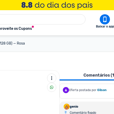
Baixar o app
roveite os Cupons
(128 GB) — Rosa
Comentários (
Oferta postada por
Gilson
genio
Comentário fixado