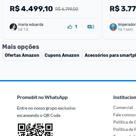
R$
4.499,10
R$
3.7
R$ 6.799,00
maria eduarda
Imperador
2
1
há 1 d
há 1 sem
Mais opções
Ofertas
Amazon
Cupons
Amazon
Acessórios para smart
Promobit no WhatsApp
Institucion
Comercial
Entre no nosso grupo exclusivo 
Fale conosc
escaneando o QR Code
Política de
Política de 