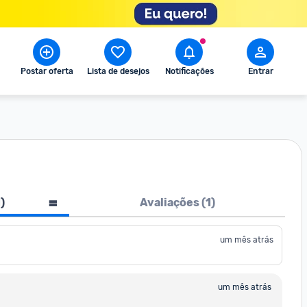
Postar oferta
Lista de desejos
Notificações
Entrar
1
)
Avaliações (
1
)
um mês atrás
um mês atrás