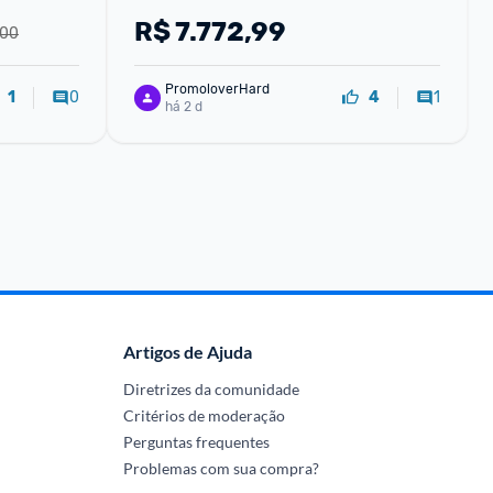
Lacrado Original 1 Ano de Garantia 
R$
7.772,99
,00
Smartphone
PromoloverHard
0
1
1
4
há 2 d
Artigos de Ajuda
Diretrizes da comunidade
Critérios de moderação
Perguntas frequentes
Problemas com sua compra?