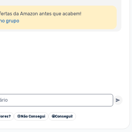
fertas da Amazon antes que acabem!

 no grupo
ário
ores?
😢
Não Consegui
🤩
Consegui!
Cancelar