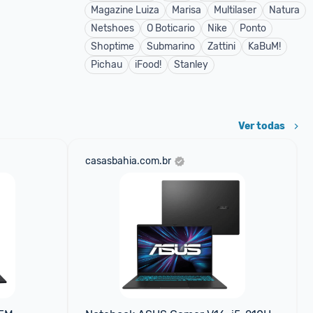
Magazine Luiza
Marisa
Multilaser
Natura
Netshoes
O Boticario
Nike
Ponto
Shoptime
Submarino
Zattini
KaBuM!
Pichau
iFood!
Stanley
Ver todas
casasbahia.com.br