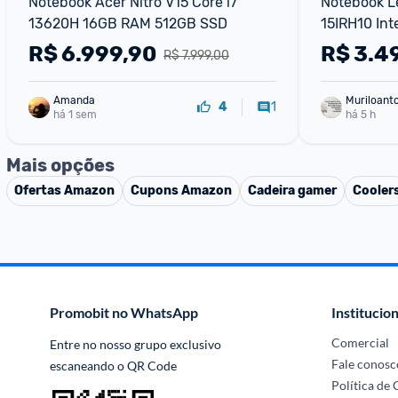
Notebook Acer Nitro V15 Core i7 
Notebook Le
13620H 16GB RAM 512GB SSD
15IRH10 Int
512GB SSD W
R$
6.999,90
R$
3.4
R$ 7.999,00
83NS0002B
Amanda
Muriloant
1
4
há 1 sem
sa
há 5 h
Mais opções
Ofertas
Amazon
Cupons
Amazon
Cadeira gamer
Cooler
Promobit no WhatsApp
Institucion
Comercial
Entre no nosso grupo exclusivo 
Fale conosc
escaneando o QR Code
Política de