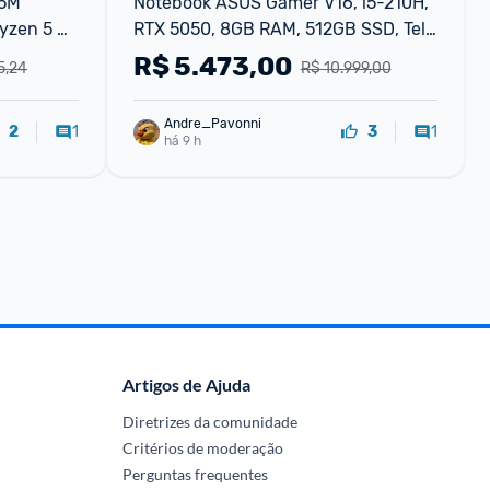
5M 
Notebook ASUS Gamer V16, i5-210H, 
zen 5 
RTX 5050, 8GB RAM, 512GB SSD, Tela 
16"FHD 144Hz, Linux
R$
5.473,00
5,24
R$ 10.999,00
gb
Andre_Pavonni
1
1
2
3
há 9 h
Artigos de Ajuda
Diretrizes da comunidade
Critérios de moderação
Perguntas frequentes