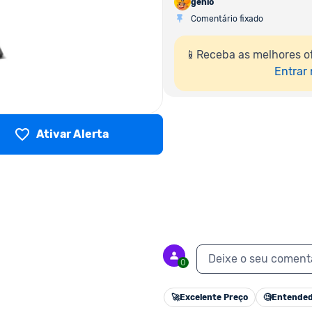
genio
Comentário fixado
📱Receba as melhores o
Entrar
Ativar Alerta
Deixe o seu coment
0
🚀
Excelente Preço
🧐
Entended