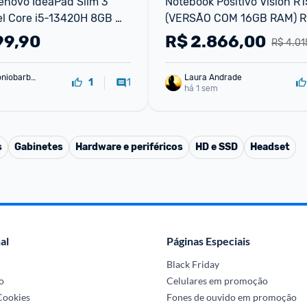
novo IdeaPad Slim 3 
Notebook Positivo Vision R1
el Core i5-13420H 8GB 
(VERSÃO COM 16GB RAM) Ry
indows 11 15.3" - 
5625U Painel IPS 16gb RAM 
99,90
R$
2.866,00
R$ 4.01
R Luna Grey
EXPANSÍVEL ATÉ 64GB 512
oniobarbo
Laura Andrade
1
1
há 1 sem
s
Gabinetes
Hardware e periféricos
HD e SSD
Headset
al
Páginas Especiais
Black Friday
o
Celulares em promoção
 Cookies
Fones de ouvido em promoção