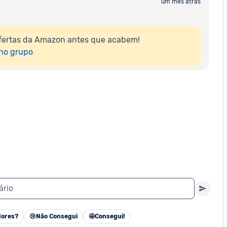
um mês atrás
fertas da Amazon antes que acabem!

 no grupo
ário
ores?
😢
Não Consegui
🤩
Consegui!
Cancelar