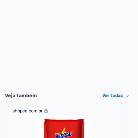
Veja também
Ver todas
shopee.com.br
am