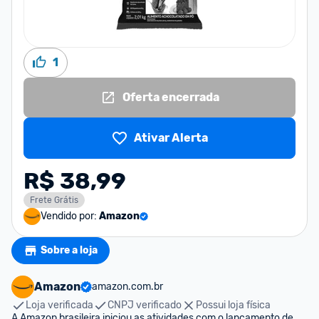
1
Oferta encerrada
Ativar Alerta
R$ 38,99
Frete Grátis
Vendido por:
Amazon
Sobre a loja
Amazon
amazon.com.br
Loja verificada
CNPJ verificado
Possui loja física
A Amazon brasileira iniciou as atividades com o lançamento de 