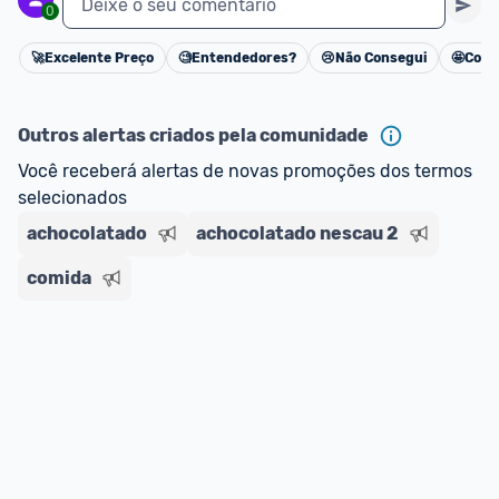
Deixe o seu comentário
0
🚀
Excelente Preço
🧐
Entendedores?
😢
Não Consegui
🤩
Cons
Cancelar
Outros alertas criados pela comunidade
Você receberá alertas de novas promoções dos termos 
selecionados
achocolatado
achocolatado nescau 2
comida