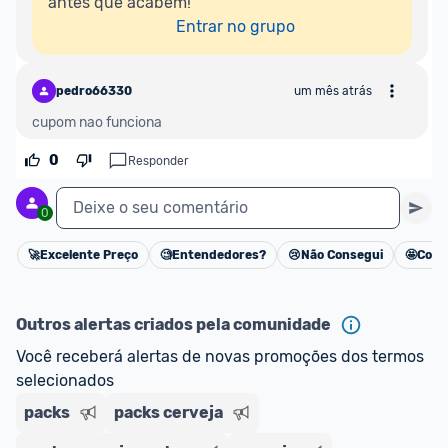
antes que acabem!

Entrar no grupo
pedro66330
um mês atrás
cupom nao funciona
0
Responder
Deixe o seu comentário
0
🚀
Excelente Preço
🧐
Entendedores?
😢
Não Consegui
🤩
Cons
Cancelar
Outros alertas criados pela comunidade
Você receberá alertas de novas promoções dos termos 
selecionados
packs
packs cerveja