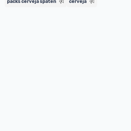
packs cerveja spaten
cerveja