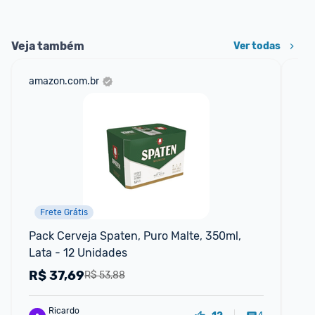
Veja também
Ver todas
amazon.com.br
sho
Frete Grátis
Pack Cerveja Spaten, Puro Malte, 350ml, 
Ce
Lata - 12 Unidades
un
R$
37,69
R
R$ 53,88
Ricardo