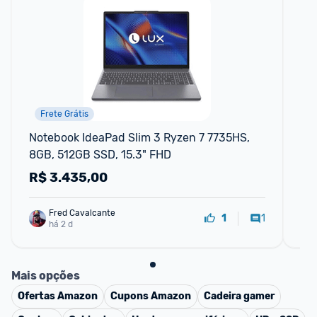
Frete Grátis
Notebook IdeaPad Slim 3 Ryzen 7 7735HS, 
No
8GB, 512GB SSD, 15.3" FHD
In
Wi
R$
3.435,00
R
Fred Cavalcante
1
1
há 2 d
Mais opções
Ofertas
Amazon
Cupons
Amazon
Cadeira gamer