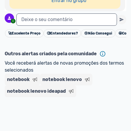
Entrar no grupo
Deixe o seu comentário
0
🚀
Excelente Preço
🧐
Entendedores?
😢
Não Consegui
🤩
Cons
Cancelar
Outros alertas criados pela comunidade
Você receberá alertas de novas promoções dos termos 
selecionados
notebook
notebook lenovo
notebook lenovo ideapad