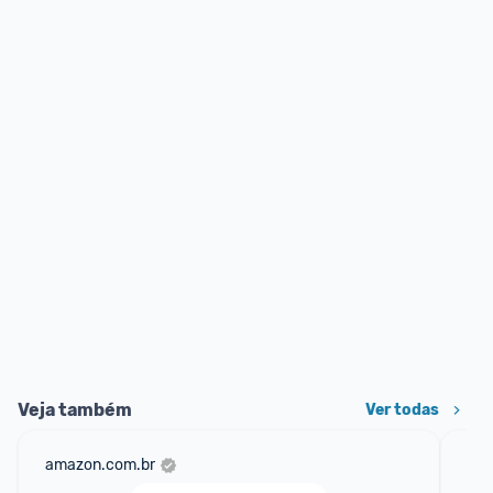
Veja também
Ver todas
amazon.com.br
mer