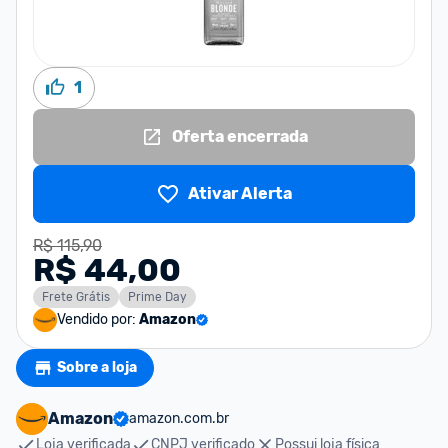
1
Oferta encerrada
Ativar Alerta
R$ 115,90
R$ 44,00
Frete Grátis
Prime Day
Vendido por:
Amazon
Sobre a loja
Amazon
amazon.com.br
Loja verificada
CNPJ verificado
Possui loja física