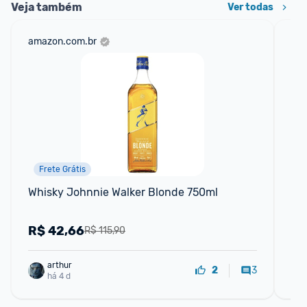
Veja também
Ver todas
amazon.com.br
mer
Frete Grátis
P
Whisky Johnnie Walker Blonde 750ml
Wh
Ga
R$
42,66
R
R$ 115,90
arthur
3
2
há 4 d