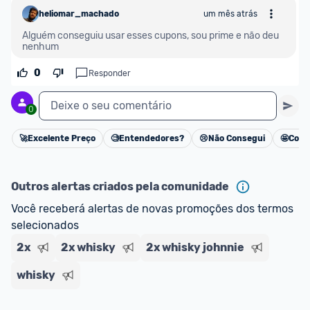
heliomar_machado
um mês atrás
Alguém conseguiu usar esses cupons, sou prime e não deu 
nenhum
0
Responder
Deixe o seu comentário
0
🚀
Excelente Preço
🧐
Entendedores?
😢
Não Consegui
🤩
Cons
Cancelar
Outros alertas criados pela comunidade
Você receberá alertas de novas promoções dos termos 
selecionados
2x
2x whisky
2x whisky johnnie
whisky