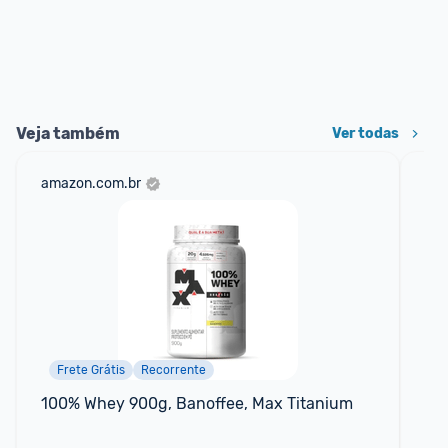
Veja também
Ver todas
amazon.com.br
mer
Frete Grátis
Recorrente
100% Whey 900g, Banoffee, Max Titanium
Cr
Fo