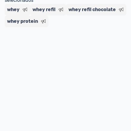
selecionados
whey
whey refil
whey refil chocolate
whey protein