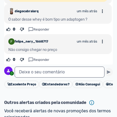
diegocabralarq
um mês atrás
O sabor desse whey é bom tipo um adaptogen ? 
0
Responder
felipe_nery_1668717
um mês atrás
Não consigo chegar no preço
0
Responder
Deixe o seu comentário
0
🚀
Excelente Preço
🧐
Entendedores?
😢
Não Consegui
🤩
Cons
Cancelar
Outros alertas criados pela comunidade
Você receberá alertas de novas promoções dos termos 