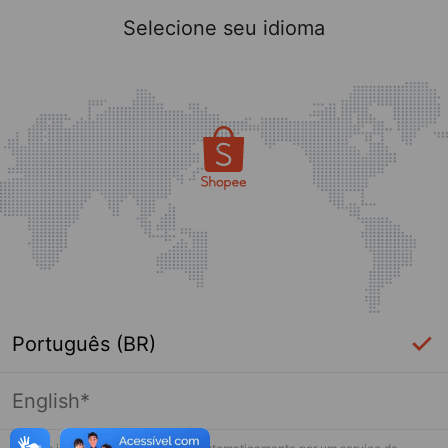
Entre
Selecione seu idioma
Esqueceu?
Entre
Português (BR)
Fazer login com SMS
English*
OU