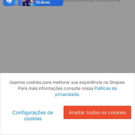
* Esses idiomas serão traduzidos automaticamente por um serviço de
terceiros.
Entrar com Facebook
Entrar com Google
By logging in, you agree to Shopee's
Termos de serviço
&
Política de privacidade
Usamos cookies para melhorar sua experiência na Shopee.
Para mais informações consulte nossa
Políticas de
privacidade
.
Configurações de
Aceitar todos os cookies
cookies
Ok
Ainda não tem uma conta?
Cadastrar