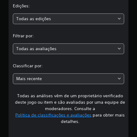
a
Edições:
s
Todas as edições
,
Filtrar por:
a
Todas as avaliações
c
l
Classificar por:
a
Mais recente
s
Todas as análises vêm de um proprietário verificado
s
deste jogo ou item e são avaliadas por uma equipe de
i
moderadores. Consulte a
Política de classificações e avaliações
para obter mais
f
detalhes.
i