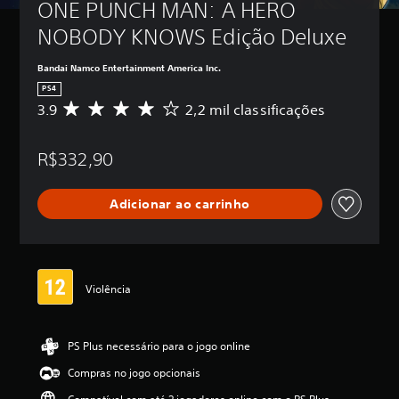
ONE PUNCH MAN: A HERO 
NOBODY KNOWS Edição Deluxe
Bandai Namco Entertainment America Inc.
PS4
3.9
2,2 mil classificações
D
e
5
R$332,90
e
s
t
Adicionar ao carrinho
r
e
l
a
s
,
Violência
a
c
l
PS Plus necessário para o jogo online
a
s
Compras no jogo opcionais
s
i