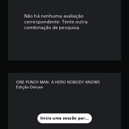
c
a
Não há nenhuma avaliação
correspondente. Tente outra
ç
combinação de pesquisa.
ã
o
m
é
d
ONE PUNCH MAN: A HERO NOBODY KNOWS
Edição Deluxe
i
a
f
Inicie uma sessão para classificar
o