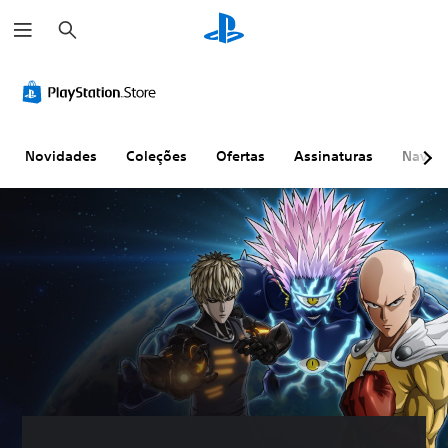
P
e
s
q
u
i
s
a
r
Novidades
Coleções
Ofertas
Assinaturas
Naveg