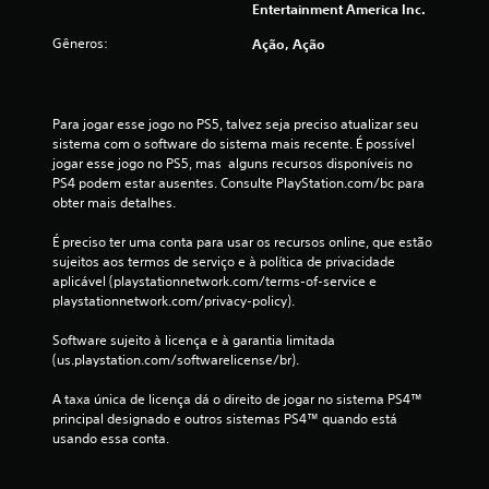
i
Entertainment America Inc.
c
Gêneros:
Ação, Ação
a
ç
Para jogar esse jogo no PS5, talvez seja preciso atualizar seu 
sistema com o software do sistema mais recente. É possível 
õ
jogar esse jogo no PS5, mas  alguns recursos disponíveis no 
PS4 podem estar ausentes. Consulte PlayStation.com/bc para 
e
obter mais detalhes.
s
É preciso ter uma conta para usar os recursos online, que estão 
sujeitos aos termos de serviço e à política de privacidade 
aplicável (playstationnetwork.com/terms-of-service e 
playstationnetwork.com/privacy-policy).
Software sujeito à licença e à garantia limitada 
(us.playstation.com/softwarelicense/br).
A taxa única de licença dá o direito de jogar no sistema PS4™ 
principal designado e outros sistemas PS4™ quando está 
usando essa conta.