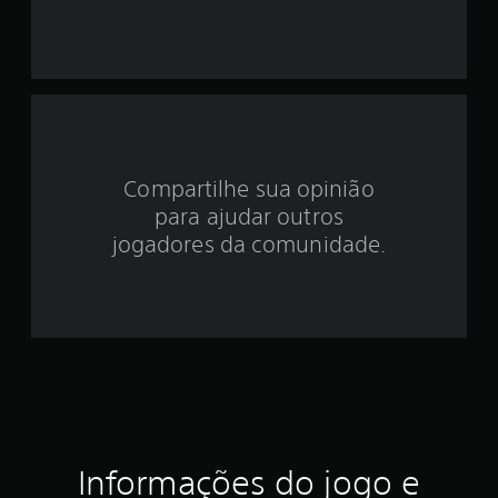
i
d
e
3
.
Compartilhe sua opinião
para ajudar outros
9
jogadores da comunidade.
e
s
t
r
e
l
Informações do jogo e