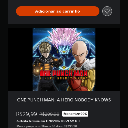
O
s
B
i
O
Adicionar ao carrinho
f
D
i
Y
c
K
a
O
N
ç
N
O
õ
E
W
e
P
S
s
U
E
N
d
C
i
H
ç
M
ã
A
o
N
D
:
e
A
l
H
u
ONE PUNCH MAN: A HERO NOBODY KNOWS
E
x
R
e
O
R$29,99
R$299,90
Economize 90%
Desconto aplicado no preço original de R$299,
N
A oferta termina em 13/8/2026 06:59 AM UTC
O
Menor preço nos últimos 30 dias: R$299,90