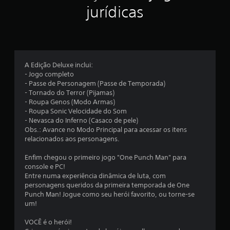
a
jurídicas
s
e
m
A Edição Deluxe inclui:
- Jogo completo
u
- Passe de Personagem (Passe de Temporada)
- Tornado do Terror (Pijamas)
m
- Roupa Genos (Modo Armas)
- Roupa Sonic Velocidade do Som
t
- Nevasca do Inferno (Casaco de pele)
Obs.: Avance no Modo Principal para acessar os itens
o
relacionados aos personagens.
t
Enfim chegou o primeiro jogo "One Punch Man" para
console e PC!
a
Entre numa experiência dinâmica de luta, com
personagens queridos da primeira temporada de One
l
Punch Man! Jogue como seu herói favorito, ou torne-se
um!
d
VOCÊ é o herói!