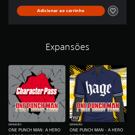
B
O
Adicionar ao carrinho
D
Y
K
N
O
W
S
Expansões
PS4
EXPANSÃO
EXPANSÃO
ONE PUNCH MAN: A HERO
ONE PUNCH MAN - A HERO