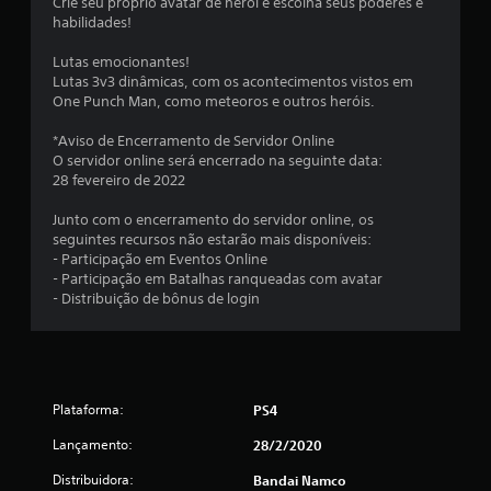
e
Crie seu próprio avatar de herói e escolha seus poderes e
habilidades!
2
Lutas emocionantes!
Lutas 3v3 dinâmicas, com os acontecimentos vistos em
2
One Punch Man, como meteoros e outros heróis.
4
*Aviso de Encerramento de Servidor Online
O servidor online será encerrado na seguinte data:
7
28 fevereiro de 2022
c
Junto com o encerramento do servidor online, os
seguintes recursos não estarão mais disponíveis:
l
- Participação em Eventos Online
- Participação em Batalhas ranqueadas com avatar
a
- Distribuição de bônus de login
s
s
i
Plataforma:
PS4
Lançamento:
28/2/2020
f
Distribuidora:
Bandai Namco