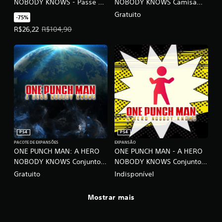
NOBODY KNOWS - Passe de
NOBODY KNOWS Camisa
Personagem
Polo 'Hage'
Gratuito
-75%
Preço da oferta: R$26,22. Preço original: R$104,90.
R$26,22
R$104,90
PS4
PS4
PACOTE DE EXPANSÕES
EXPANSÃO
ONE PUNCH MAN: A HERO
ONE PUNCH MAN - A HERO
NOBODY KNOWS Conjunto
NOBODY KNOWS Conjunto
de lançamento
de três emotes
Gratuito
Indisponível
Mostrar mais