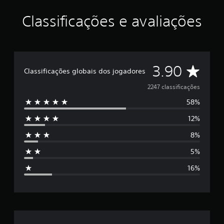
Classificações e avaliações
D
3.90
Classificações globais dos jogadores
e
2247 classificações
58%
5
12%
e
8%
s
5%
t
16%
r
e
l