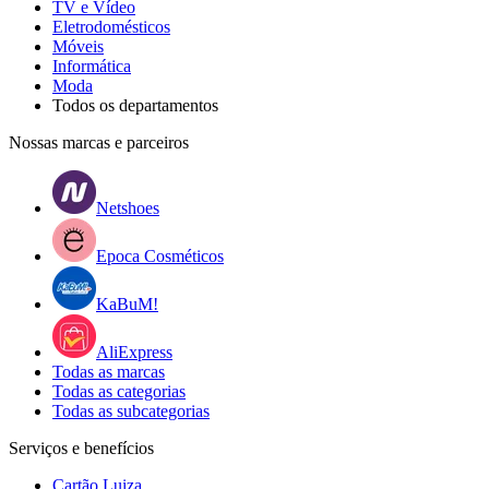
TV e Vídeo
Eletrodomésticos
Móveis
Informática
Moda
Todos os departamentos
Nossas marcas e parceiros
Netshoes
Epoca Cosméticos
KaBuM!
AliExpress
Todas as marcas
Todas as categorias
Todas as subcategorias
Serviços e benefícios
Cartão Luiza