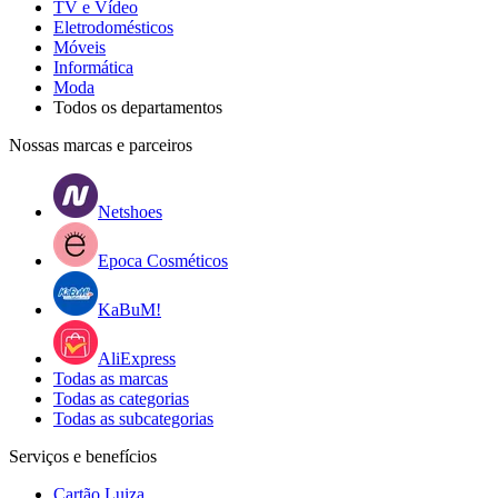
TV e Vídeo
Eletrodomésticos
Móveis
Informática
Moda
Todos os departamentos
Nossas marcas e parceiros
Netshoes
Epoca Cosméticos
KaBuM!
AliExpress
Todas as marcas
Todas as categorias
Todas as subcategorias
Serviços e benefícios
Cartão Luiza