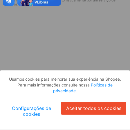
* Esses idiomas serão traduzidos automaticamente por um serviço de
Desculpe, algo deu errado. Faça login
terceiros.
e tente novamente, ou volte para a
página inicial.
Entrar
Voltar à Página Inicial
Usamos cookies para melhorar sua experiência na Shopee.
Para mais informações consulte nossa
Políticas de
privacidade
.
Configurações de
Aceitar todos os cookies
cookies
Ok
ID: 310701e23ff-4f20-4242-ad10-d2e70748fd14