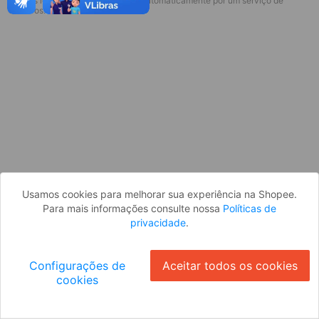
* Esses idiomas serão traduzidos automaticamente por um serviço de
Desculpe, algo deu errado. Faça login
terceiros.
e tente novamente, ou volte para a
página inicial.
Entrar
Voltar à Página Inicial
Usamos cookies para melhorar sua experiência na Shopee.
Para mais informações consulte nossa
Políticas de
privacidade
.
Configurações de
Aceitar todos os cookies
cookies
Ok
ID: 138df7d0972-a528-4eb0-abc7-e3a144657b8c