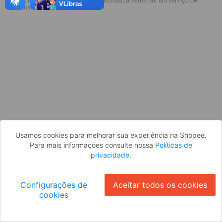
* Esses idiomas serão traduzidos automaticamente por um serviço de
Desculpe, algo deu errado. Faça login
terceiros.
e tente novamente, ou volte para a
página inicial.
Entrar
Voltar à Página Inicial
Usamos cookies para melhorar sua experiência na Shopee.
Para mais informações consulte nossa
Políticas de
privacidade
.
Configurações de
Aceitar todos os cookies
cookies
Ok
ID: 1716403eee9-107a-4fbd-9f52-b38e1900411f