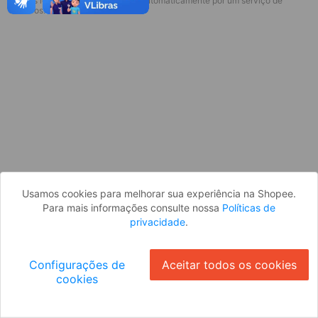
* Esses idiomas serão traduzidos automaticamente por um serviço de
Desculpe, algo deu errado. Faça login
terceiros.
e tente novamente, ou volte para a
página inicial.
Entrar
Voltar à Página Inicial
Usamos cookies para melhorar sua experiência na Shopee.
Para mais informações consulte nossa
Políticas de
privacidade
.
Configurações de
Aceitar todos os cookies
cookies
Ok
ID: 8420cebcc1-65da-4781-9e42-18775c9095a4