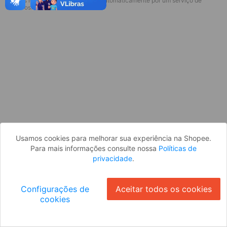
* Esses idiomas serão traduzidos automaticamente por um serviço de
Desculpe, algo deu errado. Faça login
terceiros.
e tente novamente, ou volte para a
página inicial.
Entrar
Voltar à Página Inicial
Usamos cookies para melhorar sua experiência na Shopee.
Para mais informações consulte nossa
Políticas de
privacidade
.
Configurações de
Aceitar todos os cookies
cookies
Ok
ID: 3550908ec40-a03f-47d0-b8ad-9d9f1929d52c