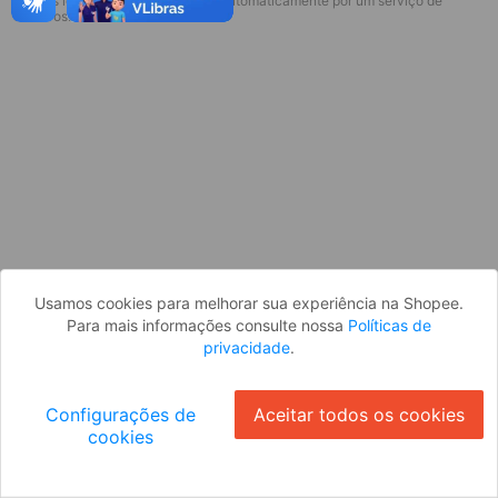
* Esses idiomas serão traduzidos automaticamente por um serviço de
Desculpe, algo deu errado. Faça login
terceiros.
e tente novamente, ou volte para a
página inicial.
Entrar
Voltar à Página Inicial
Usamos cookies para melhorar sua experiência na Shopee.
Para mais informações consulte nossa
Políticas de
privacidade
.
Configurações de
Aceitar todos os cookies
cookies
Ok
ID: 238dcad9af6-b32b-4610-900c-317b0f026375