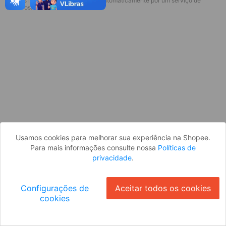
* Esses idiomas serão traduzidos automaticamente por um serviço de
Desculpe, algo deu errado. Faça login
terceiros.
e tente novamente, ou volte para a
página inicial.
Entrar
Voltar à Página Inicial
Usamos cookies para melhorar sua experiência na Shopee.
Para mais informações consulte nossa
Políticas de
privacidade
.
Configurações de
Aceitar todos os cookies
cookies
Ok
ID: 8055c77e928-d70d-4a73-8c08-dbf771f34f37