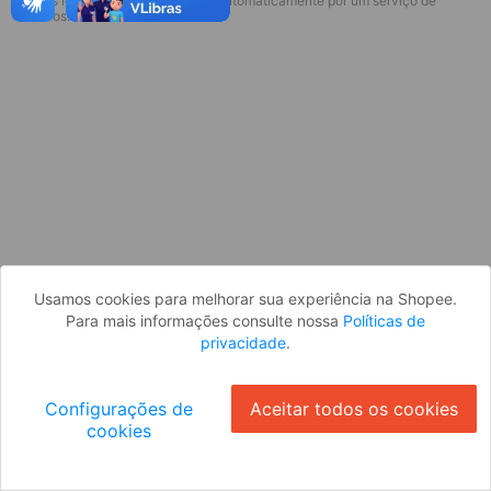
* Esses idiomas serão traduzidos automaticamente por um serviço de
Desculpe, algo deu errado. Faça login
terceiros.
e tente novamente, ou volte para a
página inicial.
Entrar
Voltar à Página Inicial
Usamos cookies para melhorar sua experiência na Shopee.
Para mais informações consulte nossa
Políticas de
privacidade
.
Configurações de
Aceitar todos os cookies
cookies
Ok
ID: 15949771f6d-0a7c-4711-9781-3e7bf98616f8