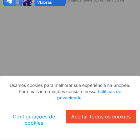
* Esses idiomas serão traduzidos automaticamente por um serviço de
Desculpe, algo deu errado. Faça login
terceiros.
e tente novamente, ou volte para a
página inicial.
Entrar
Voltar à Página Inicial
Usamos cookies para melhorar sua experiência na Shopee.
Para mais informações consulte nossa
Políticas de
privacidade
.
Configurações de
Aceitar todos os cookies
cookies
Ok
ID: 586fada987e-a603-4f74-b081-01deb60fa6eb