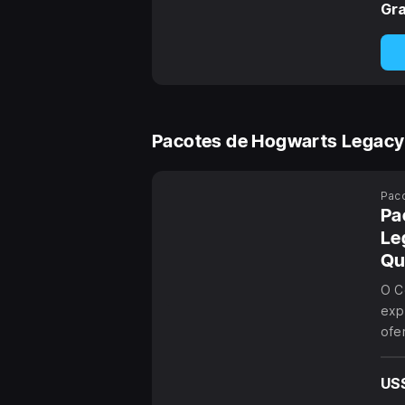
Gra
Pacotes de Hogwarts Legacy
Pac
Pa
Le
Qu
O C
exp
ofe
Qua
Leg
US