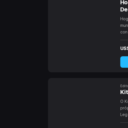
Ho
De
Hog
mun
con
ave
US
Edit
Ki
O K
pró
Leg
con
per