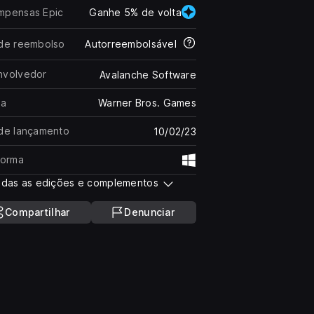
mpensas Epic
Ganhe 5% de volta
de reembolso
Autorreembolsável
nvolvedor
Avalanche Software
ra
Warner Bros. Games
de lançamento
10/02/23
forma
Windows
odas as edições e complementos
Compartilhar
Denunciar