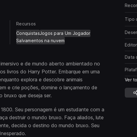
Reco
Tipo 
Recursos
Dese
Conquistas
Jogos para Um Jogador
Salvamentos na nuvem
Edito
Data 
imersivo e de mundo aberto ambientado no
Plata
nos livros do Harry Potter. Embarque em uma
 enquanto explora e descobre animais
Ver t
gem e crie poções, domine o lançamento de
 o bruxo que deseja ser.
 1800. Seu personagem é um estudante com a
a destruir o mundo bruxo. Faça aliados, lute
mente, decida o destino do mundo bruxo. Seu
 Inesperado.