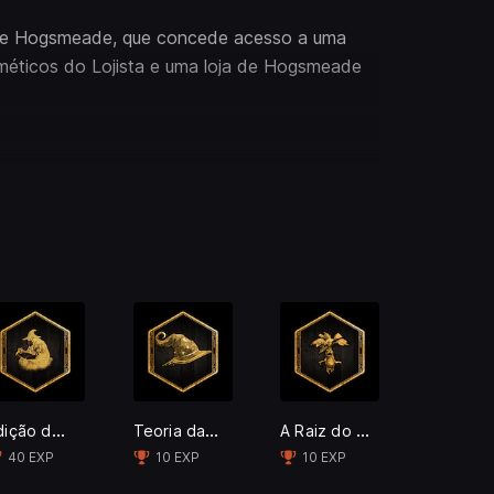
 de Hogsmeade, que concede acesso a uma
méticos do Lojista e uma loja de Hogsmeade
veis para todos os jogadores: Os Óculos que
risioneiro de Azkaban, Hipogrifo Ônix de
cis, Vassouras do Bruxo das Trevas (2)
Edição de Colecionador
Teoria da Magia Defensiva
A Raiz do Problema
40 EXP
10 EXP
10 EXP