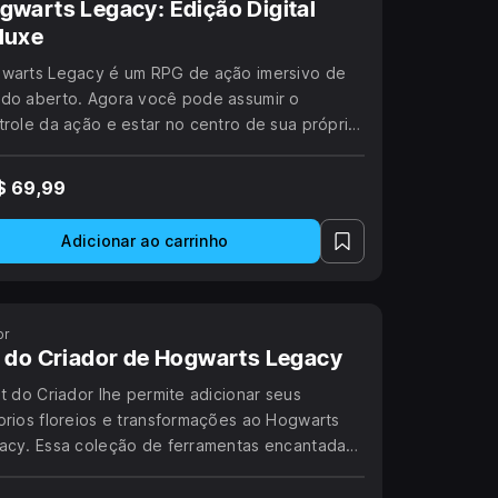
gwarts Legacy: Edição Digital
luxe
warts Legacy é um RPG de ação imersivo de
do aberto. Agora você pode assumir o
trole da ação e estar no centro de sua própria
ntura no mundo bruxo.
$ 69,99
Adicionar ao carrinho
or
t do Criador de Hogwarts Legacy
it do Criador lhe permite adicionar seus
prios floreios e transformações ao Hogwarts
acy. Essa coleção de ferramentas encantadas
vida nossa comunidade de bruxos a
sonalizar como nunca antes.