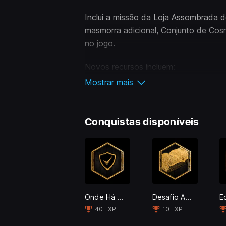
Inclui a missão da Loja Assombrada
masmorra adicional, Conjunto de Cos
no jogo.
Novos recursos incluem:
Mostrar mais
Modo Fotografia
Redefinir Talentos
Conquistas disponíveis
Novos itens cosméticos agora disponí
Sobreviveram, Uniforme e Casaco do P
Montaria, Receita da Poção Felix Feli
Onde Há uma Varinha, Há uma Saída
Desafio Aceito
40 EXP
10 EXP