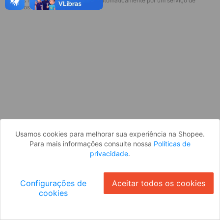
* Esses idiomas serão traduzidos automaticamente por um serviço de
Desculpe, algo deu errado. Faça login
terceiros.
e tente novamente, ou volte para a
página inicial.
Entrar
Voltar à Página Inicial
Usamos cookies para melhorar sua experiência na Shopee.
Para mais informações consulte nossa
Políticas de
privacidade
.
Configurações de
Aceitar todos os cookies
cookies
Ok
ID: 239bb0c90dc-4e52-4c77-9f03-9b2e3ca11c78