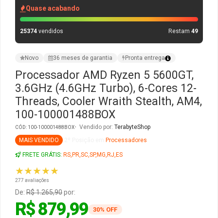
Quase acabando
Gabinete Liketec
Fonte Thermaltake
25374
vendidos
Restam
49
Ver Todos
Fontes Diversas
Novo
36 meses de garantia
Pronta entrega
Ver Todos
Processador AMD Ryzen 5 5600GT,
3.6GHz (4.6GHz Turbo), 6-Cores 12-
Threads, Cooler Wraith Stealth, AM4,
100-100001488BOX
Vendido por:
TerabyteShop
CÓD: 100-100001488BOX
MAIS VENDIDO
2º Posição em
Processadores
FRETE GRÁTIS:
RS,PR,SC,SP,MG,RJ,ES
★★★★★
277 avaliações
De:
R$ 1.265,90
por:
R$ 879,99
30% OFF