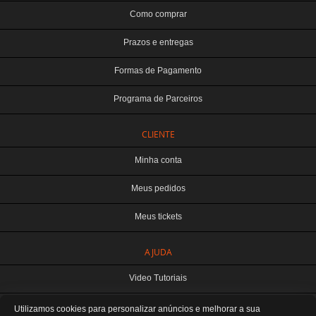
Como comprar
Prazos e entregas
Formas de Pagamento
Programa de Parceiros
CLIENTE
Minha conta
Meus pedidos
Meus tickets
TERABYTE ATACADO E VAREJO DE PRODUTOS DE INFORMATICA LTDA
AJUDA
CNPJ: 07.993.973/0001-18 | Curitiba-PR
Este site é protegido por reCAPTCHA e a
Política de Privacidade
e os
Termos de
Video Tutoriais
Serviço
do Google se aplicam.
ATENDIMENTO
Manuseio do Produto
Utilizamos cookies para personalizar anúncios e melhorar a sua
De segunda a sexta das 8:30 às 12H / 13H às 18H