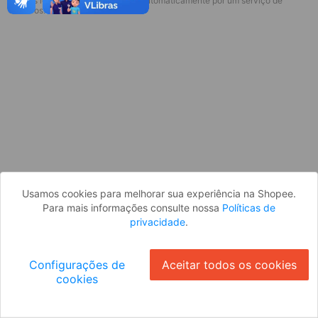
* Esses idiomas serão traduzidos automaticamente por um serviço de
Desculpe, algo deu errado. Faça login
terceiros.
e tente novamente, ou volte para a
página inicial.
Entrar
Voltar à Página Inicial
Usamos cookies para melhorar sua experiência na Shopee.
Para mais informações consulte nossa
Políticas de
privacidade
.
Configurações de
Aceitar todos os cookies
cookies
Ok
ID: 497ae45bdf3-5dc4-4165-8f25-39f37033a58f