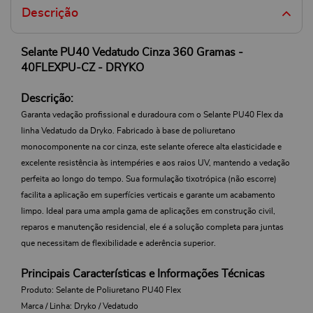
Descrição
Selante PU40 Vedatudo Cinza 360 Gramas -
40FLEXPU-CZ - DRYKO
Descrição:
Garanta vedação profissional e duradoura com o Selante PU40 Flex da
linha Vedatudo da Dryko. Fabricado à base de poliuretano
monocomponente na cor cinza, este selante oferece alta elasticidade e
excelente resistência às intempéries e aos raios UV, mantendo a vedação
perfeita ao longo do tempo. Sua formulação tixotrópica (não escorre)
facilita a aplicação em superfícies verticais e garante um acabamento
limpo. Ideal para uma ampla gama de aplicações em construção civil,
reparos e manutenção residencial, ele é a solução completa para juntas
que necessitam de flexibilidade e aderência superior.
Principais Características e Informações Técnicas
Produto: Selante de Poliuretano PU40 Flex
Marca / Linha: Dryko / Vedatudo