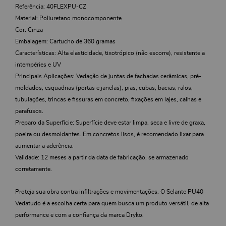
Referência: 40FLEXPU-CZ
Material: Poliuretano monocomponente
Cor: Cinza
Embalagem: Cartucho de 360 gramas
Características: Alta elasticidade, tixotrópico (não escorre), resistente a
intempéries e UV
Principais Aplicações: Vedação de juntas de fachadas cerâmicas, pré-
moldados, esquadrias (portas e janelas), pias, cubas, bacias, ralos,
tubulações, trincas e fissuras em concreto, fixações em lajes, calhas e
parafusos.
Preparo da Superfície: Superfície deve estar limpa, seca e livre de graxa,
poeira ou desmoldantes. Em concretos lisos, é recomendado lixar para
aumentar a aderência.
Validade: 12 meses a partir da data de fabricação, se armazenado
corretamente.
Proteja sua obra contra infiltrações e movimentações. O Selante PU40
Vedatudo é a escolha certa para quem busca um produto versátil, de alta
performance e com a confiança da marca Dryko.