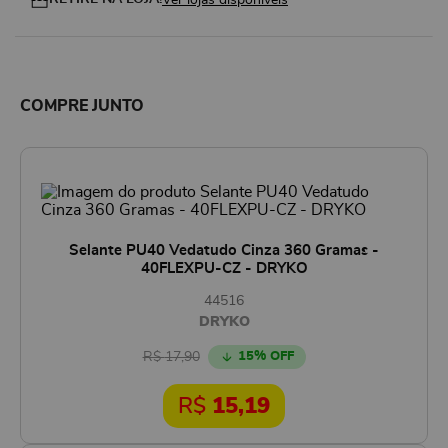
Ver lojas disponíveis
COMPRE JUNTO
Selante PU40 Vedatudo Cinza 360 Gramas -
40FLEXPU-CZ - DRYKO
44516
DRYKO
R$
17,90
15
% OFF
R$
15,19