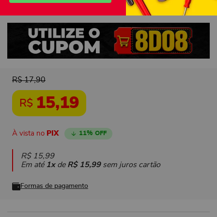
R$
17
,
90
15
,
19
R$
À vista no
PIX
11%
R$
15
,
99
Em até
1
de
R$
15
,
99
sem juros cartão
Formas de pagamento