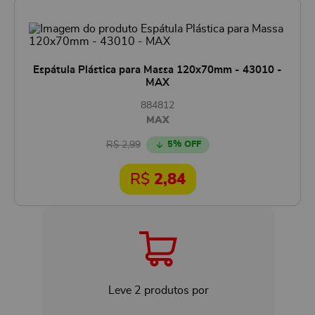
Espátula Plástica para Massa 120x70mm - 43010 -
MAX
884812
MAX
R$
2,99
5
% OFF
R$
2,84
Leve
2
produtos por