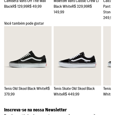
Camiseta Vans Off The Wall
Moletom Vans Classic Crew Ll
Calca 
Black
R$ 129,99
R$ 49,99
Black White
R$ 329,99
R$
Pant Se
149,99
Stone 
249,99
Você também pode gostar
Tenis Old Skool Black White
R$
Tenis Skate Old Skool Black
Tenis S
379,99
White
R$ 449,99
White
R
Inscreva-se na nossa Newsletter