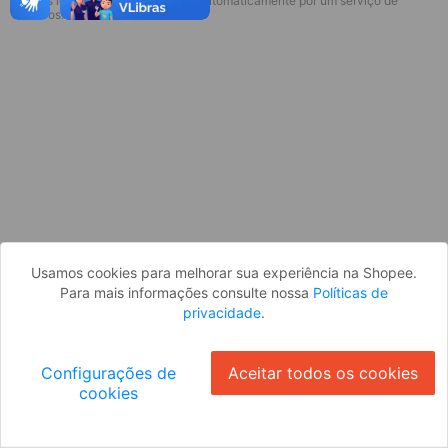
* Esses idiomas serão traduzidos automaticamente por um serviço de
Desculpe, algo deu errado. Faça login
terceiros.
e tente novamente, ou volte para a
página inicial.
Entrar
Voltar à Página Inicial
Usamos cookies para melhorar sua experiência na Shopee.
Para mais informações consulte nossa
Políticas de
privacidade
.
Configurações de
Aceitar todos os cookies
cookies
Ok
ID: 7390ac57973-dd16-45b6-9f85-05bb927ceeee