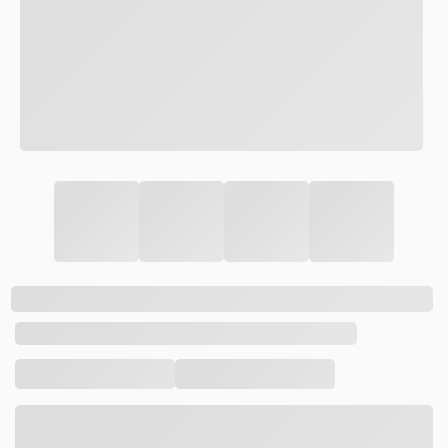
TÊNIS ORIGINALS COLORS ROSA
POR:
R$ 129,49
R$ 239,90
Cor:
Rosa