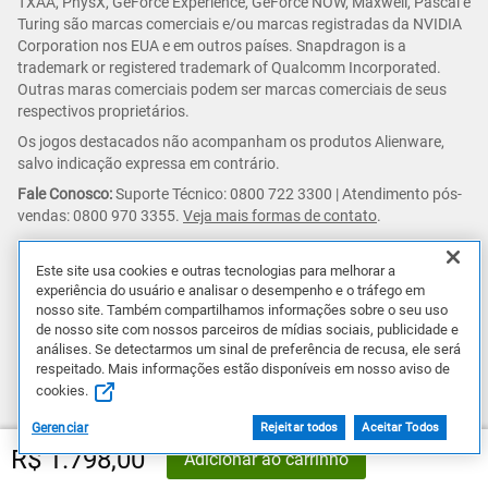
TXAA, PhysX, GeForce Experience, GeForce NOW, Maxwell, Pascal e
Turing são marcas comerciais e/ou marcas registradas da NVIDIA
Corporation nos EUA e em outros países. Snapdragon is a
trademark or registered trademark of Qualcomm Incorporated.
Outras maras comerciais podem ser marcas comerciais de seus
respectivos proprietários.
Os jogos destacados não acompanham os produtos Alienware,
salvo indicação expressa em contrário.
Fale Conosco:
Suporte Técnico: 0800 722 3300 | Atendimento pós-
vendas: 0800 970 3355.
Veja mais formas de contato
.
Razão Social:
Dell Computadores do Brasil Ltda;
Este site usa cookies e outras tecnologias para melhorar a
CNPJ:
72.381.189/0001-10
experiência do usuário e analisar o desempenho e o tráfego em
Endereço:
Av. Industrial Belgraf, 400, Bairro Medianeira, Eldorado
nosso site. Também compartilhamos informações sobre o seu uso
do Sul – RS CEP 92990-000
de nosso site com nossos parceiros de mídias sociais, publicidade e
análises. Se detectarmos um sinal de preferência de recusa, ele será
Empresa beneficiada pela Lei de Informática.
respeitado. Mais informações estão disponíveis em nosso aviso de
© 2026 Dell Inc. Todos os direitos reservados.
cookies.
Gerenciar
Rejeitar todos
Aceitar Todos
R$ 1.798,00
Adicionar ao carrinho