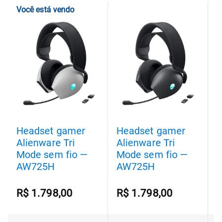
Você está vendo
Headset gamer
Headset gamer
H
Alienware Tri
Alienware Tri
A
Mode sem fio —
Mode sem fio —
s
AW725H
AW725H
R$ 1.798,00
R$ 1.798,00
R