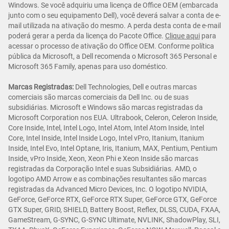
Windows. Se você adquiriu uma licença de Office OEM (embarcada
junto com o seu equipamento Dell), você deverá salvar a conta de e-
mail utilizada na ativação do mesmo. A perda desta conta de e-mail
poderá gerar a perda da licença do Pacote Office.
Clique aqui
para
acessar o processo de ativação do Office OEM. Conforme política
pública da Microsoft, a Dell recomenda o Microsoft 365 Personal e
Microsoft 365 Family, apenas para uso doméstico.
Marcas Registradas:
Dell Technologies, Dell e outras marcas
comerciais são marcas comerciais da Dell Inc. ou de suas
subsidiárias. Microsoft e Windows são marcas registradas da
Microsoft Corporation nos EUA. Ultrabook, Celeron, Celeron Inside,
Core Inside, Intel, Intel Logo, Intel Atom, Intel Atom Inside, Intel
Core, Intel Inside, Intel Inside Logo, Intel vPro, Itanium, Itanium
Inside, Intel Evo, Intel Optane, Iris, Itanium, MAX, Pentium, Pentium
Inside, vPro Inside, Xeon, Xeon Phi e Xeon Inside são marcas
registradas da Corporação Intel e suas Subsidiárias. AMD, o
logotipo AMD Arrow e as combinações resultantes são marcas
registradas da Advanced Micro Devices, Inc. O logotipo NVIDIA,
GeForce, GeForce RTX, GeForce RTX Super, GeForce GTX, GeForce
GTX Super, GRID, SHIELD, Battery Boost, Reflex, DLSS, CUDA, FXAA,
GameStream, G-SYNC, G-SYNC Ultimate, NVLINK, ShadowPlay, SLI,