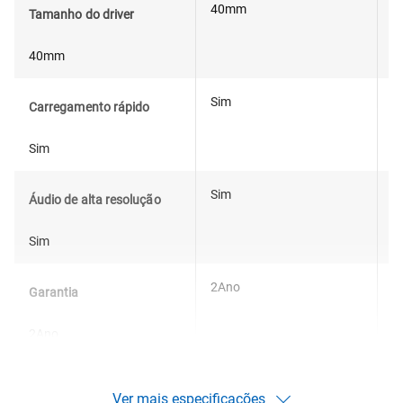
40mm
5
Tamanho do driver
40mm
Sim
S
Carregamento rápido
Sim
Sim
S
Áudio de alta resolução
Sim
2Ano
2
Garantia
2Ano
Ver mais especificações