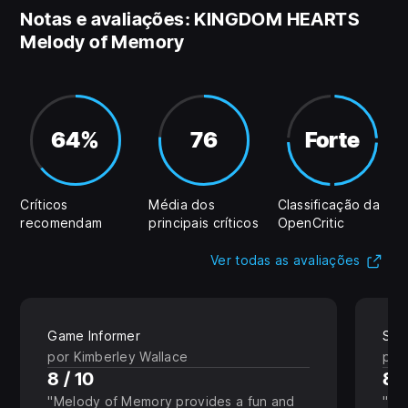
Notas e avaliações: KINGDOM HEARTS
Melody of Memory
64%
76
Forte
Críticos
Média dos
Classificação da
recomendam
principais críticos
OpenCritic
(Ab
Ver todas as avaliações
Game Informer
Sha
por Kimberley Wallace
por
8 / 10
8 /
Melody of Memory provides a fun and
Ki