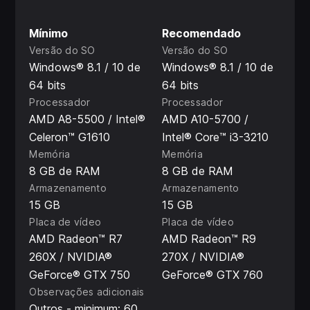
Mínimo
Recomendado
Versão do SO
Versão do SO
Windows® 8.1 / 10 de
Windows® 8.1 / 10 de
64 bits
64 bits
Processador
Processador
AMD A8-5500 / Intel®
AMD A10-5700 /
Celeron™ G1610
Intel® Core™ i3-3210
Memória
Memória
8 GB de RAM
8 GB de RAM
Armazenamento
Armazenamento
15 GB
15 GB
Placa de vídeo
Placa de vídeo
AMD Radeon™ R7
AMD Radeon™ R9
260X / NVIDIA®
270X / NVIDIA®
GeForce® GTX 750
GeForce® GTX 760
Observações adicionais
Outros - minimum: 60