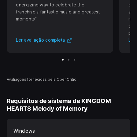
energizing way to celebrate the
does
franchise's fantastic music and greatest
som
moments
man
trib
pur
(Abre em uma nova aba)
Ler avaliação completa
Ler
Avaliações fornecidas pela OpenCritic
Requisitos de sistema de KINGDOM
HEARTS Melody of Memory
Windows