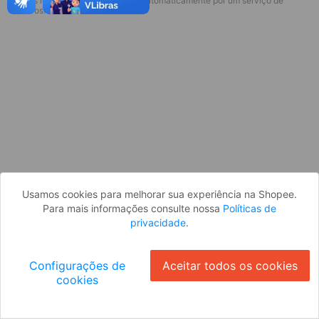
* Esses idiomas serão traduzidos automaticamente por um serviço de
Desculpe, algo deu errado. Faça login
terceiros.
e tente novamente, ou volte para a
página inicial.
Entrar
Voltar à Página Inicial
Usamos cookies para melhorar sua experiência na Shopee.
Para mais informações consulte nossa
Políticas de
privacidade
.
Configurações de
Aceitar todos os cookies
cookies
Ok
ID: 2513483a35a-584b-464f-90fd-27a1900701fa